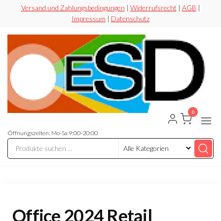
Zum
Versand und Zahlungsbedingungen
|
Widerrufsrecht
|
AGB
|
Impressum
|
Datenschutz
Inhalt
springen
0
ESD-
Flexibel
Sicher
Handel
Preiswert
Öffnungszeiten: Mo-Sa 9:00-20:00
Office 2024 Retail