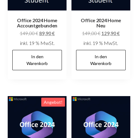
Office 2024 Home
Office 2024 Home
Accountgebunden
Neu
Ursprünglicher
Aktueller
Ursprünglicher
Aktuelle
149,00
€
89,90
€
149,00
€
129,90
€
Preis
Preis
Preis
Preis
inkl. 19 % MwSt.
inkl. 19 % MwSt.
war:
ist:
war:
ist:
149,00 €
89,90 €.
149,00 €
129,90 €
In den
In den
Warenkorb
Warenkorb
Angebot!