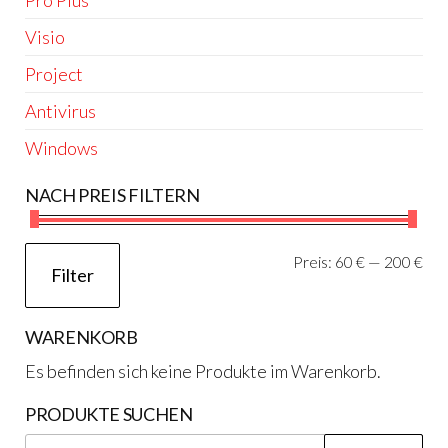
Visio
Project
Antivirus
Windows
NACH PREIS FILTERN
Min
Ma
Preis:
60 €
—
200 €
Filter
Pre
Pre
WARENKORB
Es befinden sich keine Produkte im Warenkorb.
PRODUKTE SUCHEN
Suchen