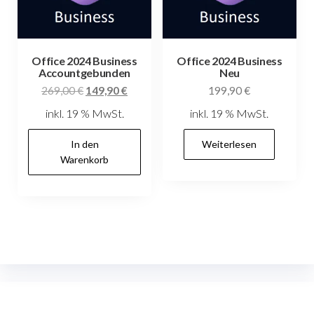
Office 2024 Business
Office 2024 Business
Accountgebunden
Neu
Ursprünglicher
Aktueller
269,00
€
149,90
€
199,90
€
Preis
Preis
inkl. 19 % MwSt.
inkl. 19 % MwSt.
war:
ist:
269,00 €
149,90 €.
In den
Weiterlesen
Warenkorb