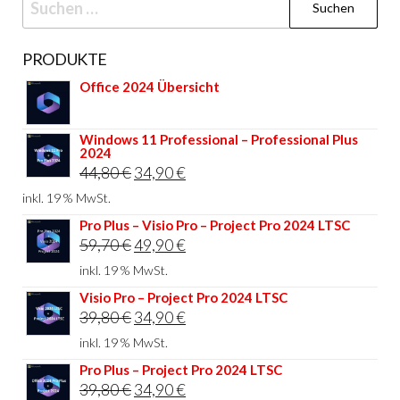
nach:
PRODUKTE
Office 2024 Übersicht
Windows 11 Professional – Professional Plus
2024
Ursprünglicher
Aktueller
44,80
€
34,90
€
Preis
Preis
inkl. 19 % MwSt.
war:
ist:
Pro Plus – Visio Pro – Project Pro 2024 LTSC
Ursprünglicher
Aktueller
59,70
€
49,90
€
44,80 €
34,90 €.
Preis
Preis
inkl. 19 % MwSt.
war:
ist:
Visio Pro – Project Pro 2024 LTSC
Ursprünglicher
Aktueller
39,80
€
34,90
€
59,70 €
49,90 €.
Preis
Preis
inkl. 19 % MwSt.
war:
ist:
Pro Plus – Project Pro 2024 LTSC
Ursprünglicher
Aktueller
39,80
€
34,90
€
39,80 €
34,90 €.