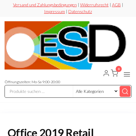
Zum
Versand und Zahlungsbedingungen
|
Widerrufsrecht
|
AGB
|
Impressum
|
Datenschutz
Inhalt
springen
0
ESD-
Flexibel
Sicher
Handel
Preiswert
Öffnungszeiten: Mo-Sa 9:00-20:00
Office 2019 Retail