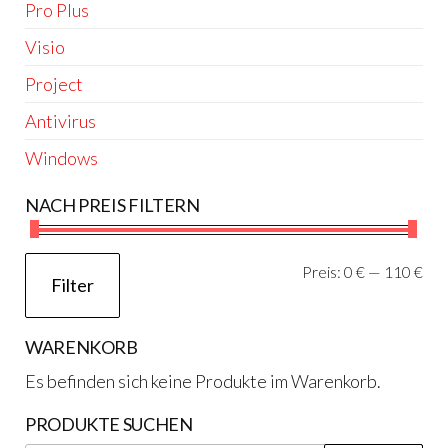
Pro Plus
Visio
Project
Antivirus
Windows
NACH PREIS FILTERN
Min
Ma
Preis:
0 €
—
110 €
Filter
Pre
Pre
WARENKORB
Es befinden sich keine Produkte im Warenkorb.
PRODUKTE SUCHEN