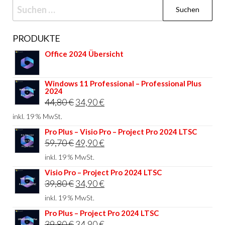
Suchen
nach:
PRODUKTE
Office 2024 Übersicht
Windows 11 Professional – Professional Plus
2024
Ursprünglicher
Aktueller
44,80
€
34,90
€
Preis
Preis
inkl. 19 % MwSt.
war:
ist:
Pro Plus – Visio Pro – Project Pro 2024 LTSC
Ursprünglicher
Aktueller
59,70
€
49,90
€
44,80 €
34,90 €.
Preis
Preis
inkl. 19 % MwSt.
war:
ist:
Visio Pro – Project Pro 2024 LTSC
Ursprünglicher
Aktueller
39,80
€
34,90
€
59,70 €
49,90 €.
Preis
Preis
inkl. 19 % MwSt.
war:
ist:
Pro Plus – Project Pro 2024 LTSC
Ursprünglicher
Aktueller
39,80
€
34,90
€
39,80 €
34,90 €.