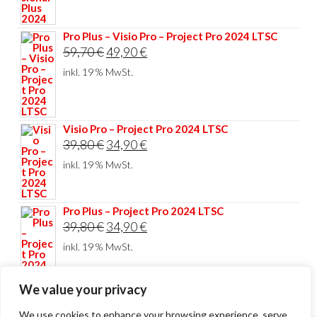
44,80 €
34,90 €.
Pro Plus – Visio Pro – Project Pro 2024 LTSC
Ursprünglicher
Aktueller
59,70
€
49,90
€
Preis
Preis
inkl. 19 % MwSt.
war:
ist:
59,70 €
49,90 €.
Visio Pro – Project Pro 2024 LTSC
Ursprünglicher
Aktueller
39,80
€
34,90
€
Preis
Preis
inkl. 19 % MwSt.
war:
ist:
39,80 €
34,90 €.
Pro Plus – Project Pro 2024 LTSC
Ursprünglicher
Aktueller
39,80
€
34,90
€
Preis
Preis
inkl. 19 % MwSt.
war:
ist:
39,80 €
34,90 €.
We value your privacy
We use cookies to enhance your browsing experience, serve