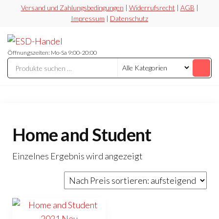
Zum
Versand und Zahlungsbedingungen
|
Widerrufsrecht
|
AGB
|
Impressum
|
Datenschutz
Inhalt
springen
ESD-
Flexibel
Sicher
Handel
Öffnungszeiten: Mo-Sa 9:00-20:00
Preiswert
Home and Student
Einzelnes Ergebnis wird angezeigt