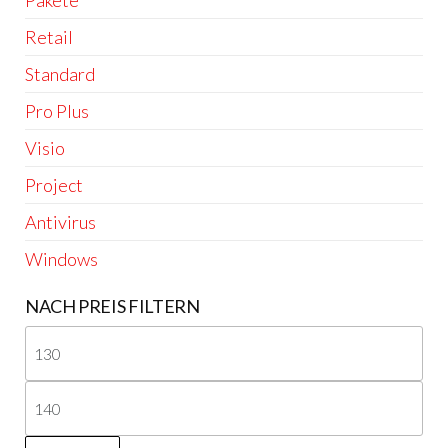
Retail
Standard
Pro Plus
Visio
Project
Antivirus
Windows
NACH PREIS FILTERN
Min
Pre
Ma
Pre