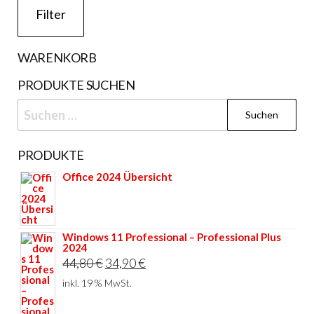
Filter
WARENKORB
PRODUKTE SUCHEN
Suchen
nach:
PRODUKTE
Office 2024 Übersicht
Windows 11 Professional – Professional Plus
2024
Ursprünglicher
Aktueller
44,80
€
34,90
€
Preis
Preis
inkl. 19 % MwSt.
war:
ist: