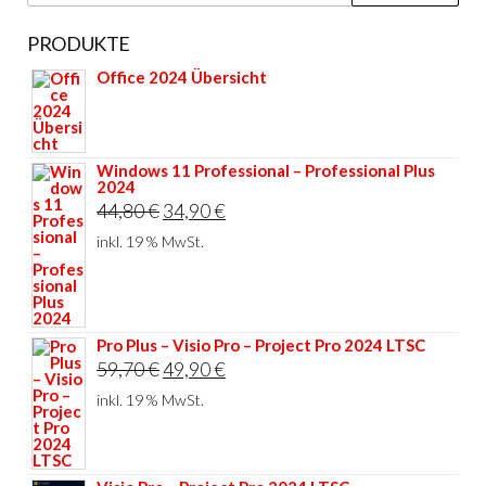
nach:
PRODUKTE
Office 2024 Übersicht
Windows 11 Professional – Professional Plus
2024
Ursprünglicher
Aktueller
44,80
€
34,90
€
Preis
Preis
inkl. 19 % MwSt.
war:
ist:
44,80 €
34,90 €.
Pro Plus – Visio Pro – Project Pro 2024 LTSC
Ursprünglicher
Aktueller
59,70
€
49,90
€
Preis
Preis
inkl. 19 % MwSt.
war:
ist:
59,70 €
49,90 €.