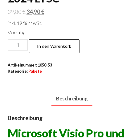
Ursprünglicher
Aktueller
39,80
€
34,90
€
Preis
Preis
inkl. 19 % MwSt.
war:
ist:
Vorrätig
39,80 €
34,90 €.
Visio
In den Warenkorb
Pro
–
Artikelnummer:
1050-53
Project
Kategorie:
Pakete
Pro
2024
LTSC
Beschreibung
Menge
Beschreibung
Microsoft Visio Pro und