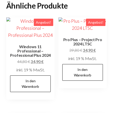
Ähnliche Produkte
Angebot!
Angebot!
Pro Plus – Project Pro
2024 LTSC
Windows 11
Ursprünglicher
Aktueller
39,80
€
34,90
€
Professional –
Professional Plus 2024
Preis
Preis
inkl. 19 % MwSt.
Ursprünglicher
Aktueller
44,80
€
34,90
€
war:
ist:
Preis
Preis
39,80 €
34,90 €.
inkl. 19 % MwSt.
In den
war:
ist:
Warenkorb
44,80 €
34,90 €.
In den
Warenkorb