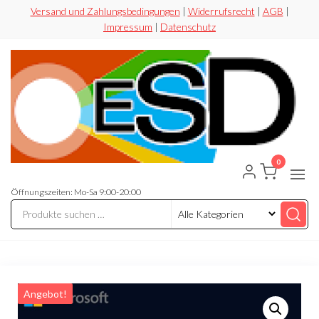
Zum
Versand und Zahlungsbedingungen
|
Widerrufsrecht
|
AGB
|
Impressum
|
Datenschutz
Inhalt
springen
0
ESD-
Flexibel
Sicher
Handel
Preiswert
Öffnungszeiten: Mo-Sa 9:00-20:00
Angebot!