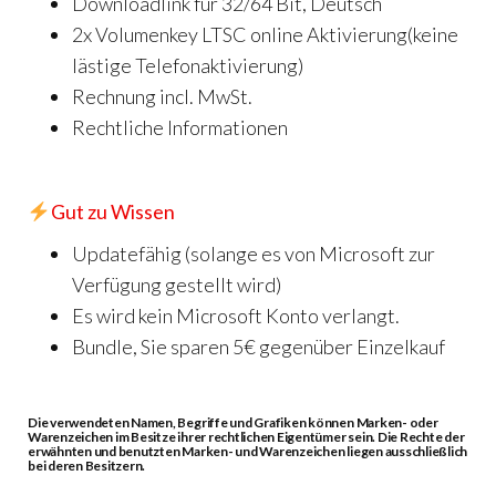
Downloadlink für 32/64 Bit, Deutsch
2x Volumenkey LTSC online Aktivierung(keine
lästige Telefonaktivierung)
Rechnung incl. MwSt.
Rechtliche Informationen
Gut zu Wissen
Updatefähig (solange es von Microsoft zur
Verfügung gestellt wird)
Es wird kein Microsoft Konto verlangt.
Bundle, Sie sparen 5€ gegenüber Einzelkauf
Die verwendeten Namen, Begriffe und Grafiken können Marken- oder
Warenzeichen im Besitze ihrer rechtlichen Eigentümer sein. Die Rechte der
erwähnten und benutzten Marken- und Warenzeichen liegen ausschließlich
bei deren Besitzern.