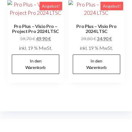
Angebot!
Angebot!
Pro Plus – Visio Pro –
Pro Plus – Visio Pro
Project Pro 2024 LTSC
2024 LTSC
Ursprünglicher
Aktueller
Ursprünglicher
Aktueller
59,70
€
49,90
€
39,80
€
34,90
€
Preis
Preis
Preis
Preis
inkl. 19 % MwSt.
inkl. 19 % MwSt.
war:
ist:
war:
ist:
59,70 €
49,90 €.
39,80 €
34,90 €.
In den
In den
Warenkorb
Warenkorb