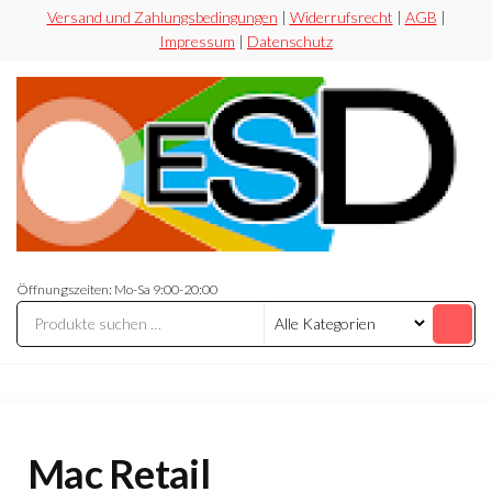
Zum
Versand und Zahlungsbedingungen
|
Widerrufsrecht
|
AGB
|
Impressum
|
Datenschutz
Inhalt
springen
ESD-
Flexibel
Sicher
Handel
Öffnungszeiten: Mo-Sa 9:00-20:00
Preiswert
Mac Retail