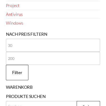
Project
Antivirus
Windows
NACH PREIS FILTERN
Min
Pre
Ma
Pre
Filter
WARENKORB
PRODUKTE SUCHEN
Suchen