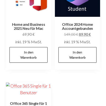
Home and Business
Office 2024 Home
2021 Neu für Mac
Accountgebunden
Ursprünglicher
Aktueller
69,90
€
149,00
€
89,90
€
Preis
Preis
inkl. 19 % MwSt.
inkl. 19 % MwSt.
war:
ist:
149,00 €
89,90 €.
In den
In den
Warenkorb
Warenkorb
Office 365 Single für 1