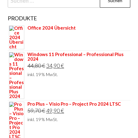
nach:
PRODUKTE
Office 2024 Übersicht
Windows 11 Professional – Professional Plus
2024
Ursprünglicher
Aktueller
44,80
€
34,90
€
Preis
Preis
inkl. 19 % MwSt.
war:
ist:
44,80 €
34,90 €.
Pro Plus – Visio Pro – Project Pro 2024 LTSC
Ursprünglicher
Aktueller
59,70
€
49,90
€
Preis
Preis
inkl. 19 % MwSt.
war:
ist:
59,70 €
49,90 €.