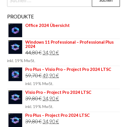
nach:
PRODUKTE
Office 2024 Übersicht
Windows 11 Professional – Professional Plus
2024
Ursprünglicher
Aktueller
44,80
€
34,90
€
Preis
Preis
inkl. 19 % MwSt.
war:
ist:
Pro Plus – Visio Pro – Project Pro 2024 LTSC
Ursprünglicher
Aktueller
59,70
€
49,90
€
44,80 €
34,90 €.
Preis
Preis
inkl. 19 % MwSt.
war:
ist:
Visio Pro – Project Pro 2024 LTSC
Ursprünglicher
Aktueller
39,80
€
34,90
€
59,70 €
49,90 €.
Preis
Preis
inkl. 19 % MwSt.
war:
ist:
Pro Plus – Project Pro 2024 LTSC
Ursprünglicher
Aktueller
39,80
€
34,90
€
39,80 €
34,90 €.