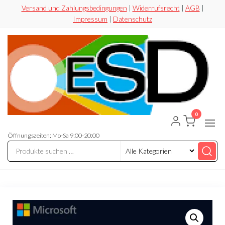
Zum
Versand und Zahlungsbedingungen
|
Widerrufsrecht
|
AGB
|
Impressum
|
Datenschutz
Inhalt
springen
0
ESD-
Flexibel
Sicher
Handel
Preiswert
Öffnungszeiten: Mo-Sa 9:00-20:00