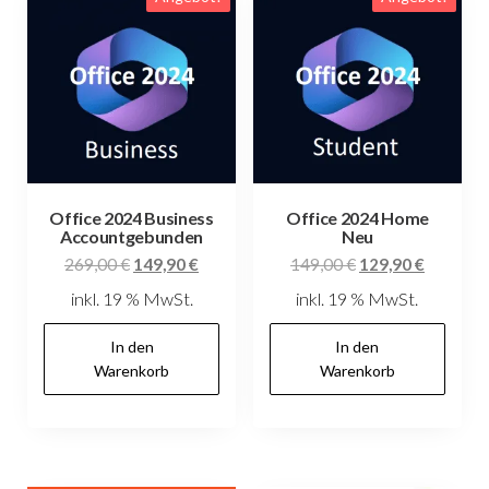
Office 2024 Business
Office 2024 Home
Accountgebunden
Neu
Ursprünglicher
Aktueller
Ursprünglicher
Aktuelle
269,00
€
149,90
€
149,00
€
129,90
€
Preis
Preis
Preis
Preis
inkl. 19 % MwSt.
inkl. 19 % MwSt.
war:
ist:
war:
ist:
269,00 €
149,90 €.
149,00 €
129,90 €
In den
In den
Warenkorb
Warenkorb