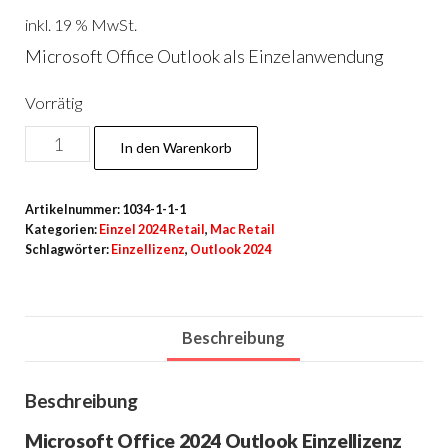
inkl. 19 % MwSt.
Microsoft Office Outlook als Einzelanwendung
Vorrätig
Office
In den Warenkorb
2024
Outlook
Artikelnummer:
1034-1-1-1
Neu
Kategorien:
Einzel 2024 Retail
,
Mac Retail
Menge
Schlagwörter:
Einzellizenz
,
Outlook 2024
Beschreibung
Beschreibung
Microsoft Office 2024 Outlook Einzellizenz