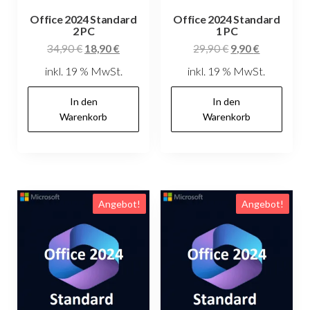
Office 2024 Standard
Office 2024 Standard
2 PC
1 PC
Ursprünglicher
Aktueller
Ursprünglicher
Aktueller
34,90
€
18,90
€
29,90
€
9,90
€
Preis
Preis
Preis
Preis
inkl. 19 % MwSt.
inkl. 19 % MwSt.
war:
ist:
war:
ist:
34,90 €
18,90 €.
29,90 €
9,90 €.
In den
In den
Warenkorb
Warenkorb
Angebot!
Angebot!