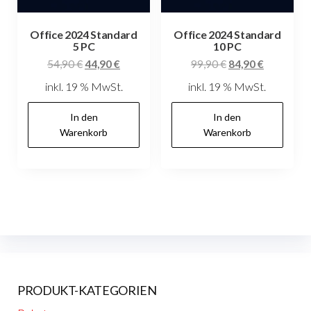
Office 2024 Standard
Office 2024 Standard
5 PC
10 PC
Ursprünglicher
Aktueller
Ursprünglicher
Aktueller
54,90
€
44,90
€
99,90
€
84,90
€
Preis
Preis
Preis
Preis
inkl. 19 % MwSt.
inkl. 19 % MwSt.
war:
ist:
war:
ist:
54,90 €
44,90 €.
99,90 €
84,90 €.
In den
In den
Warenkorb
Warenkorb
PRODUKT-KATEGORIEN