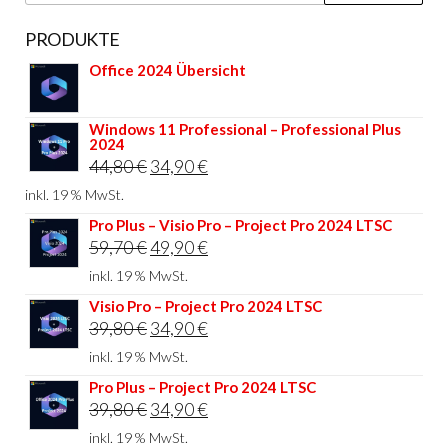
nach:
PRODUKTE
Office 2024 Übersicht
Windows 11 Professional – Professional Plus
2024
Ursprünglicher
Aktueller
44,80
€
34,90
€
Preis
Preis
inkl. 19 % MwSt.
war:
ist:
Pro Plus – Visio Pro – Project Pro 2024 LTSC
Ursprünglicher
Aktueller
59,70
€
49,90
€
44,80 €
34,90 €.
Preis
Preis
inkl. 19 % MwSt.
war:
ist:
Visio Pro – Project Pro 2024 LTSC
Ursprünglicher
Aktueller
39,80
€
34,90
€
59,70 €
49,90 €.
Preis
Preis
inkl. 19 % MwSt.
war:
ist:
Pro Plus – Project Pro 2024 LTSC
Ursprünglicher
Aktueller
39,80
€
34,90
€
39,80 €
34,90 €.
Preis
Preis
inkl. 19 % MwSt.