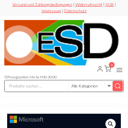
Zum
Versand und Zahlungsbedingungen
|
Widerrufsrecht
|
AGB
|
Impressum
|
Datenschutz
Inhalt
springen
0
ESD-
Flexibel
Sicher
Handel
Preiswert
Öffnungszeiten: Mo-Sa 9:00-20:00