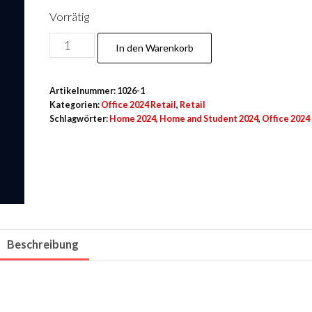
Vorrätig
Office
In den Warenkorb
2024
Home
Artikelnummer:
1026-1
Gebraucht
Kategorien:
Office 2024 Retail
,
Retail
Menge
Schlagwörter:
Home 2024
,
Home and Student 2024
,
Office 202
Beschreibung