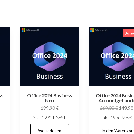
Ang
ss
Office 2024 Business
Office 2024 Busin
Neu
Accountgebund
Ursprün
199,90
€
269,00
€
149,90
Preis
inkl. 19 % MwSt.
inkl. 19 % MwSt
war:
269,00
Weiterlesen
In den Warenkor