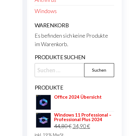
Windows
WARENKORB
Es befinden sich keine Produkte
im Warenkorb.
PRODUKTE SUCHEN
Suchen
nach:
PRODUKTE
Office 2024 Übersicht
Windows 11 Professional –
Professional Plus 2024
Ursprünglicher
Aktueller
44,80
€
34,90
€
Preis
Preis
inkl. 19 % MwSt.