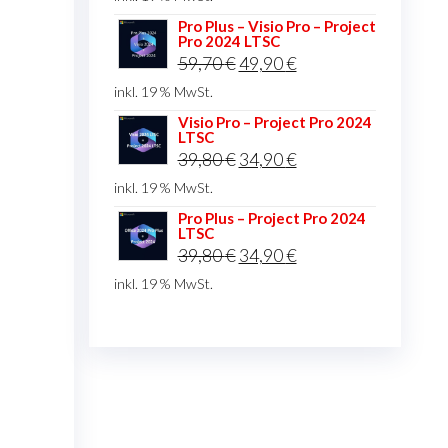
war:
ist:
Pro Plus – Visio Pro – Project
Pro 2024 LTSC
44,80 €
34,90 €.
Ursprünglicher
Aktueller
59,70
€
49,90
€
Preis
Preis
inkl. 19 % MwSt.
war:
ist:
Visio Pro – Project Pro 2024
LTSC
59,70 €
49,90 €.
Ursprünglicher
Aktueller
39,80
€
34,90
€
Preis
Preis
inkl. 19 % MwSt.
war:
ist:
Pro Plus – Project Pro 2024
LTSC
39,80 €
34,90 €.
Ursprünglicher
Aktueller
39,80
€
34,90
€
Preis
Preis
inkl. 19 % MwSt.
war:
ist:
39,80 €
34,90 €.