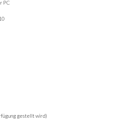
ür PC
10
rfügung gestellt wird)