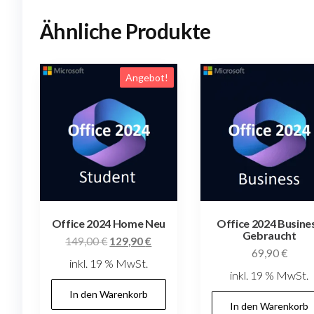
Ähnliche Produkte
Angebot!
Office 2024 Home Neu
Office 2024 Busine
Gebraucht
Ursprünglicher
Aktueller
149,00
€
129,90
€
69,90
€
Preis
Preis
inkl. 19 % MwSt.
war:
ist:
inkl. 19 % MwSt.
149,00 €
129,90 €.
In den Warenkorb
In den Warenkorb