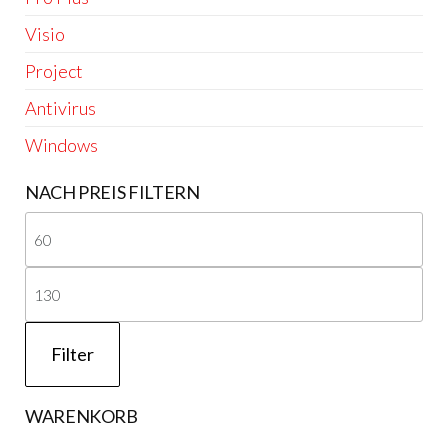
Visio
Project
Antivirus
Windows
NACH PREIS FILTERN
Min
Pre
Ma
Pre
Filter
WARENKORB