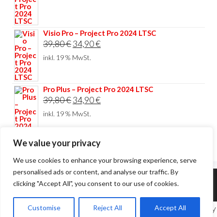
war:
ist:
59,70 €
49,90 €.
Visio Pro – Project Pro 2024 LTSC
Ursprünglicher
Aktueller
39,80
€
34,90
€
Preis
Preis
inkl. 19 % MwSt.
war:
ist:
39,80 €
34,90 €.
Pro Plus – Project Pro 2024 LTSC
Ursprünglicher
Aktueller
39,80
€
34,90
€
Preis
Preis
inkl. 19 % MwSt.
war:
ist:
39,80 €
34,90 €.
We value your privacy
We use cookies to enhance your browsing experience, serve
personalised ads or content, and analyse our traffic. By
clicking "Accept All", you consent to our use of cookies.
Theme von
EnvoThemes
©
2026 ESD-Handel. Alle Rechte vorbehalten | Design by
Customise
Reject All
Accept All