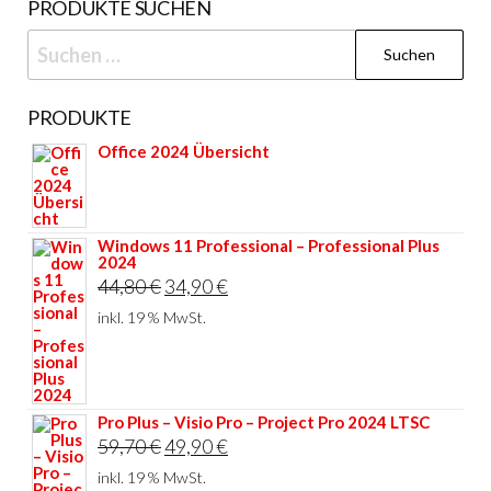
PRODUKTE SUCHEN
Suchen
nach:
PRODUKTE
Office 2024 Übersicht
Windows 11 Professional – Professional Plus
2024
Ursprünglicher
Aktueller
44,80
€
34,90
€
Preis
Preis
inkl. 19 % MwSt.
war:
ist:
44,80 €
34,90 €.
Pro Plus – Visio Pro – Project Pro 2024 LTSC
Ursprünglicher
Aktueller
59,70
€
49,90
€
Preis
Preis
inkl. 19 % MwSt.