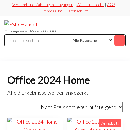
Zum
Versand und Zahlungsbedingungen
|
Widerrufsrecht
|
AGB
|
Impressum
|
Datenschutz
Inhalt
springen
ESD-
Flexibel
Sicher
Handel
Öffnungszeiten: Mo-Sa 9:00-20:00
Preiswert
Office 2024 Home
Nach
Alle 3 Ergebnisse werden angezeigt
Preis
sortiert:
aufsteigend
Angebot!