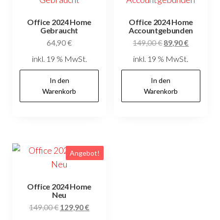
Office 2024 Home
Office 2024 Home
Gebraucht
Accountgebunden
Ursprünglicher
Aktueller
64,90
€
149,00
€
89,90
€
Preis
Preis
inkl. 19 % MwSt.
inkl. 19 % MwSt.
war:
ist:
149,00 €
89,90 €.
In den
In den
Warenkorb
Warenkorb
Angebot!
Office 2024 Home
Neu
Ursprünglicher
Aktueller
149,00
€
129,90
€
Preis
Preis