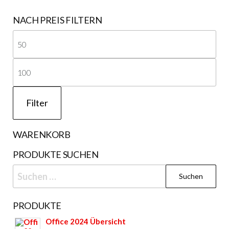
NACH PREIS FILTERN
Min
Pre
Ma
Pre
Filter
WARENKORB
PRODUKTE SUCHEN
Suchen
nach:
PRODUKTE
Office 2024 Übersicht