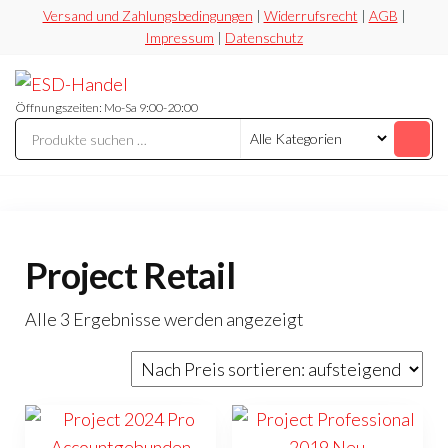
Zum
Versand und Zahlungsbedingungen
|
Widerrufsrecht
|
AGB
|
Impressum
|
Datenschutz
Inhalt
springen
ESD-
Flexibel
Sicher
Handel
Öffnungszeiten: Mo-Sa 9:00-20:00
Preiswert
Project Retail
Nach
Alle 3 Ergebnisse werden angezeigt
Preis
sortiert:
aufsteigend