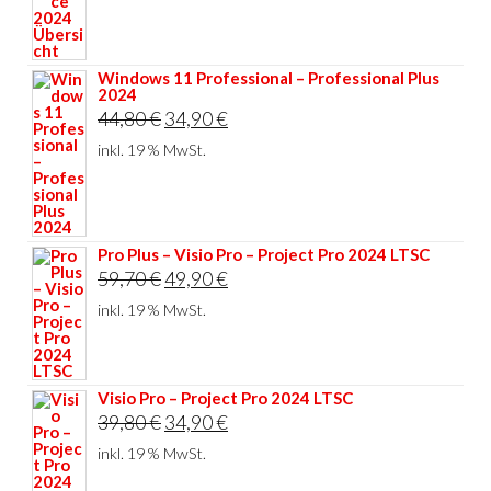
Windows 11 Professional – Professional Plus
2024
Ursprünglicher
Aktueller
44,80
€
34,90
€
Preis
Preis
inkl. 19 % MwSt.
war:
ist:
44,80 €
34,90 €.
Pro Plus – Visio Pro – Project Pro 2024 LTSC
Ursprünglicher
Aktueller
59,70
€
49,90
€
Preis
Preis
inkl. 19 % MwSt.
war:
ist:
59,70 €
49,90 €.
Visio Pro – Project Pro 2024 LTSC
Ursprünglicher
Aktueller
39,80
€
34,90
€
Preis
Preis
inkl. 19 % MwSt.
war:
ist: