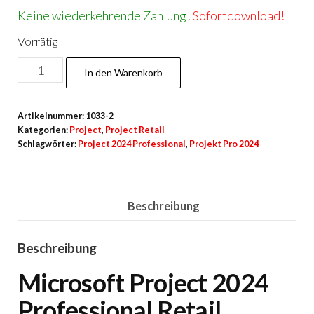
Keine wiederkehrende Zahlung!
Sofortdownload!
Vorrätig
Project
In den Warenkorb
2024
Pro
Artikelnummer:
1033-2
Accountgebunden
Kategorien:
Project
,
Project Retail
Menge
Schlagwörter:
Project 2024 Professional
,
Projekt Pro 2024
Beschreibung
Beschreibung
Microsoft Project 2024
Professional Retail