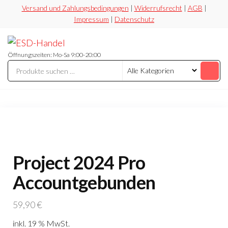
Zum
Versand und Zahlungsbedingungen
|
Widerrufsrecht
|
AGB
|
Impressum
|
Datenschutz
Inhalt
springen
ESD-
Flexibel
Sicher
Handel
Öffnungszeiten: Mo-Sa 9:00-20:00
Preiswert
Project 2024 Pro
Accountgebunden
59,90
€
inkl. 19 % MwSt.