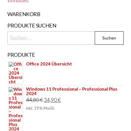
Windows
WARENKORB
PRODUKTE SUCHEN
Suchen
nach:
PRODUKTE
Office 2024 Übersicht
Windows 11 Professional – Professional Plus
2024
Ursprünglicher
Aktueller
44,80
€
34,90
€
Preis
Preis
inkl. 19 % MwSt.
war:
ist:
44,80 €
34,90 €.