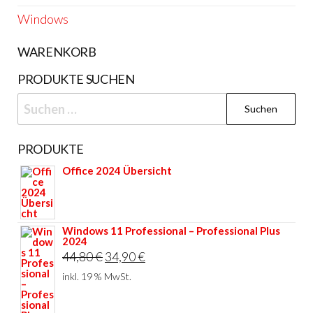
Windows
WARENKORB
PRODUKTE SUCHEN
Suchen
nach:
PRODUKTE
Office 2024 Übersicht
Windows 11 Professional – Professional Plus
2024
Ursprünglicher
Aktueller
44,80
€
34,90
€
Preis
Preis
inkl. 19 % MwSt.
war:
ist: