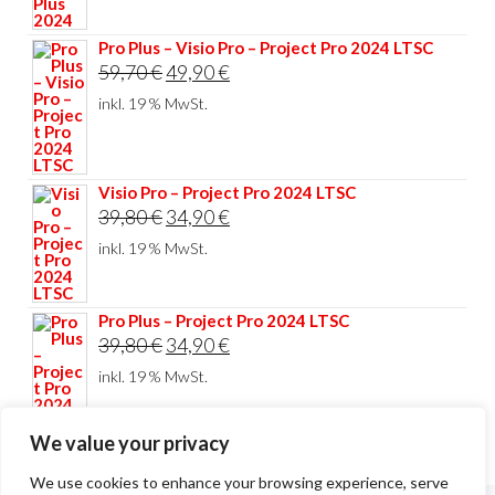
44,80 €
34,90 €.
Pro Plus – Visio Pro – Project Pro 2024 LTSC
Ursprünglicher
Aktueller
59,70
€
49,90
€
Preis
Preis
inkl. 19 % MwSt.
war:
ist:
59,70 €
49,90 €.
Visio Pro – Project Pro 2024 LTSC
Ursprünglicher
Aktueller
39,80
€
34,90
€
Preis
Preis
inkl. 19 % MwSt.
war:
ist:
39,80 €
34,90 €.
Pro Plus – Project Pro 2024 LTSC
Ursprünglicher
Aktueller
39,80
€
34,90
€
Preis
Preis
inkl. 19 % MwSt.
war:
ist:
39,80 €
34,90 €.
We value your privacy
We use cookies to enhance your browsing experience, serve