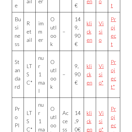
ail
er
en
o
e
€
t
Bu
O
14
Pr
R
im
kli
Vi
si
utl
9,
oj
et
m
–
ck
si
ne
oo
90
ec
ail
er
en
o
ss
k
€
t
nu
St
O
Pr
LT
r
9,
kli
Vi
an
utl
oj
S
1
–
90
ck
si
da
oo
ec
C*
ma
€
en
o*
rd
k
t*
l
nu
Pr
O
Pr
LT
r
Ac
14
kli
Vi
o
utl
oj
S
1
ce
,9
ck
si
Pl
oo
ec
C*
ma
ss
0€
en
o*