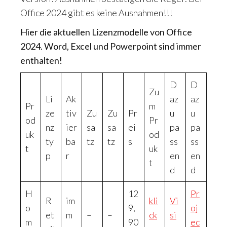
Office 2024 gibt es keine Ausnahmen!!!
Hier die aktuellen Lizenzmodelle
von Office
2024. Word, Excel und Powerpoint sind immer
enthalten!
D
D
Zu
Li
Ak
az
az
Pr
m
ze
tiv
Zu
Zu
Pr
u
u
od
Pr
nz
ier
sa
sa
ei
pa
pa
uk
od
ty
ba
tz
tz
s
ss
ss
t
uk
p
r
en
en
t
d
d
H
12
Pr
R
im
kli
Vi
o
9,
oj
et
m
–
–
ck
si
m
90
ec