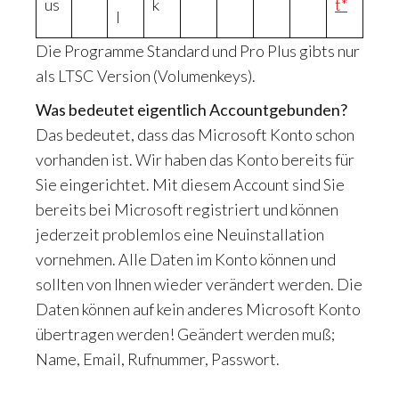
us
k
t*
l
Die Programme Standard und Pro Plus gibts nur
als LTSC Version (Volumenkeys).
Was bedeutet eigentlich Accountgebunden?
Das bedeutet, dass das Microsoft Konto schon
vorhanden ist. Wir haben das Konto bereits für
Sie eingerichtet. Mit diesem Account sind Sie
bereits bei Microsoft registriert und können
jederzeit problemlos eine Neuinstallation
vornehmen. Alle Daten im Konto können und
sollten von Ihnen wieder verändert werden. Die
Daten können auf kein anderes Microsoft Konto
übertragen werden! Geändert werden muß;
Name, Email, Rufnummer, Passwort.