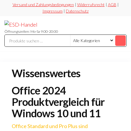
Zum
Versand und Zahlungsbedingungen
|
Widerrufsrecht
|
AGB
|
Impressum
|
Datenschutz
Inhalt
springen
ESD-
Flexibel
Sicher
Handel
Öffnungszeiten: Mo-Sa 9:00-20:00
Preiswert
Wissenswertes
Office 2024
Produktvergleich für
Windows 10 und 11
Office Standard und Pro Plus sind