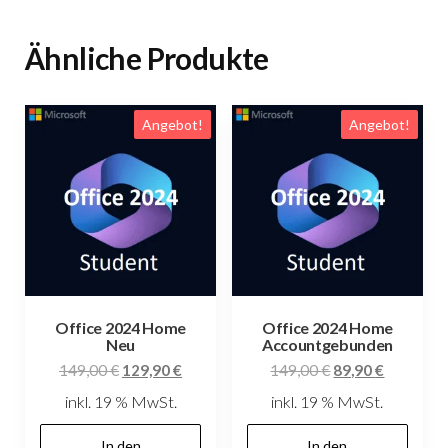
Ähnliche Produkte
Angebot!
Angebot!
Office 2024 Home
Office 2024 Home
Neu
Accountgebunden
Ursprünglicher
Aktueller
Ursprünglicher
Aktueller
149,00
€
129,90
€
149,00
€
89,90
€
Preis
Preis
Preis
Preis
inkl. 19 % MwSt.
inkl. 19 % MwSt.
war:
ist:
war:
ist:
149,00 €
129,90 €.
149,00 €
89,90 €.
In den
In den