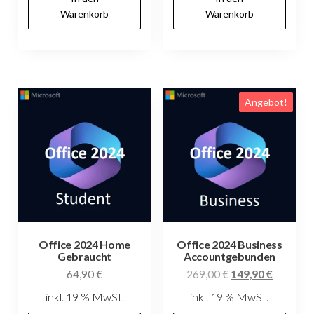
Warenkorb
Warenkorb
Angebot!
Office 2024 Home
Office 2024 Business
Gebraucht
Accountgebunden
Ursprünglicher
Aktuelle
64,90
€
269,00
€
149,90
€
Preis
Preis
inkl. 19 % MwSt.
inkl. 19 % MwSt.
war:
ist: