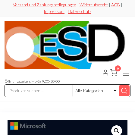
Zum
Versand und Zahlungsbedingungen
|
Widerrufsrecht
|
AGB
|
Impressum
|
Datenschutz
Inhalt
springen
0
ESD-
Flexibel
Sicher
Handel
Preiswert
Öffnungszeiten: Mo-Sa 9:00-20:00