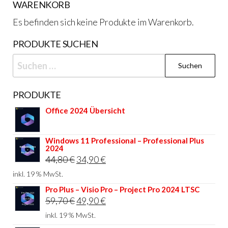
WARENKORB
Es befinden sich keine Produkte im Warenkorb.
PRODUKTE SUCHEN
Suchen
nach:
PRODUKTE
Office 2024 Übersicht
Windows 11 Professional – Professional Plus
2024
Ursprünglicher
Aktueller
44,80
€
34,90
€
Preis
Preis
inkl. 19 % MwSt.
war:
ist:
Pro Plus – Visio Pro – Project Pro 2024 LTSC
Ursprünglicher
Aktueller
59,70
€
49,90
€
44,80 €
34,90 €.
Preis
Preis
inkl. 19 % MwSt.