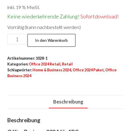
inkl. 19 % MwSt.
Keine wiederkehrende Zahlung!
Sofortdownload!
Vorrätig (kann nachbestellt werden)
Office
In den Warenkorb
2024
Business
Artikelnummer:
1028-1
Gebraucht
Kategorien:
Office 2024 Retail
,
Retail
Menge
Schlagwörter:
Home & Business 2024
,
Office 2024 Paket
,
Office
Business 2024
Beschreibung
Beschreibung