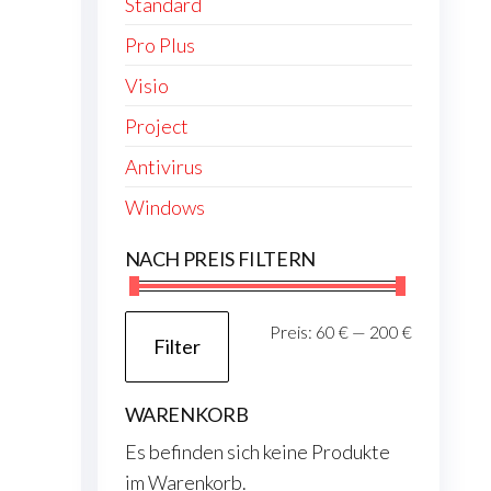
Standard
Pro Plus
Visio
Project
Antivirus
Windows
NACH PREIS FILTERN
Min.
Max.
Preis:
60 €
—
200 €
Filter
Preis
Preis
WARENKORB
Es befinden sich keine Produkte
im Warenkorb.