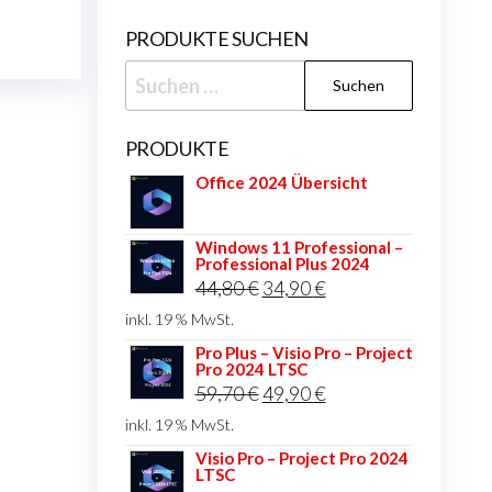
PRODUKTE SUCHEN
Suchen
nach:
PRODUKTE
Office 2024 Übersicht
Windows 11 Professional –
Professional Plus 2024
Ursprünglicher
Aktueller
44,80
€
34,90
€
Preis
Preis
inkl. 19 % MwSt.
war:
ist:
Pro Plus – Visio Pro – Project
Pro 2024 LTSC
44,80 €
34,90 €.
Ursprünglicher
Aktueller
59,70
€
49,90
€
Preis
Preis
inkl. 19 % MwSt.
war:
ist:
Visio Pro – Project Pro 2024
LTSC
59,70 €
49,90 €.