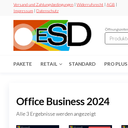
Zum
Versand und Zahlungsbedingungen
|
Widerrufsrecht
|
AGB
|
Impressum
|
Datenschutz
Inhalt
springen
Öffnungszeiten
ESD-
Flexibel
Sicher
Handel
Preiswert
PAKETE
RETAIL
STANDARD
PRO PLUS
Office Business 2024
Nach
Alle 3 Ergebnisse werden angezeigt
Preis