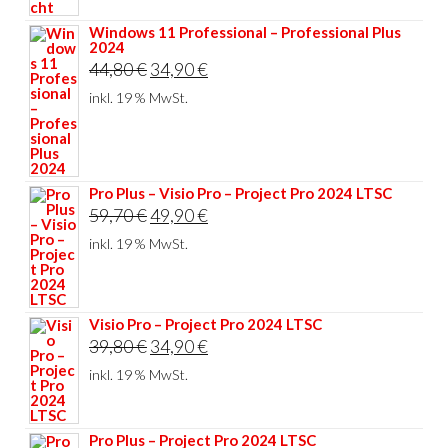
Windows 11 Professional – Professional Plus
2024
Ursprünglicher
Aktueller
44,80
€
34,90
€
Preis
Preis
inkl. 19 % MwSt.
war:
ist:
44,80 €
34,90 €.
Pro Plus – Visio Pro – Project Pro 2024 LTSC
Ursprünglicher
Aktueller
59,70
€
49,90
€
Preis
Preis
inkl. 19 % MwSt.
war:
ist:
59,70 €
49,90 €.
Visio Pro – Project Pro 2024 LTSC
Ursprünglicher
Aktueller
39,80
€
34,90
€
Preis
Preis
inkl. 19 % MwSt.
war:
ist:
39,80 €
34,90 €.
Pro Plus – Project Pro 2024 LTSC