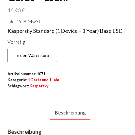
16,90
€
inkl. 19 % MwSt.
Kaspersky Standard (1 Device – 1 Year) Base ESD
Vorrätig
Kaspersky
In den Warenkorb
Standard
für
Artikelnummer:
1071
1
Kategorie:
1 Gerät und 1 Jahr
Gerät
Schlagwort:
Kaspersky
-
1Jahr
Menge
Beschreibung
Beschreibung