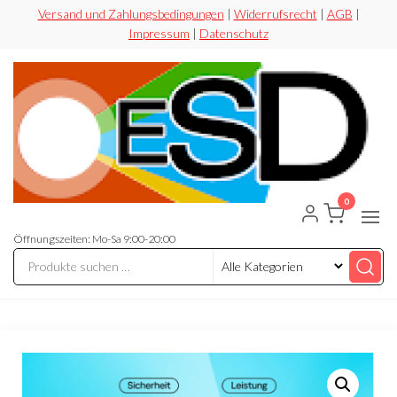
Zum
Versand und Zahlungsbedingungen
|
Widerrufsrecht
|
AGB
|
Impressum
|
Datenschutz
Inhalt
springen
0
ESD-
Flexibel
Sicher
Handel
Preiswert
Öffnungszeiten: Mo-Sa 9:00-20:00