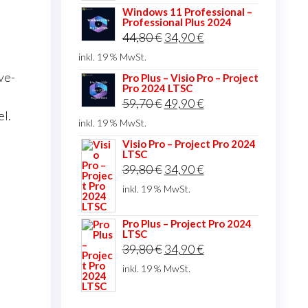
Windows 11 Professional –
Professional Plus 2024
Ursprünglicher
Aktueller
44,80
€
34,90
€
Preis
Preis
inkl. 19 % MwSt.
war:
ist:
ve-
Pro Plus – Visio Pro – Project
Pro 2024 LTSC
44,80 €
34,90 €.
Ursprünglicher
Aktueller
59,70
€
49,90
€
el.
Preis
Preis
inkl. 19 % MwSt.
war:
ist:
Visio Pro – Project Pro 2024
LTSC
59,70 €
49,90 €.
Ursprünglicher
Aktueller
39,80
€
34,90
€
Preis
Preis
inkl. 19 % MwSt.
war:
ist:
Pro Plus – Project Pro 2024
39,80 €
34,90 €.
LTSC
Ursprünglicher
Aktueller
39,80
€
34,90
€
Preis
Preis
inkl. 19 % MwSt.
war:
ist:
39,80 €
34,90 €.