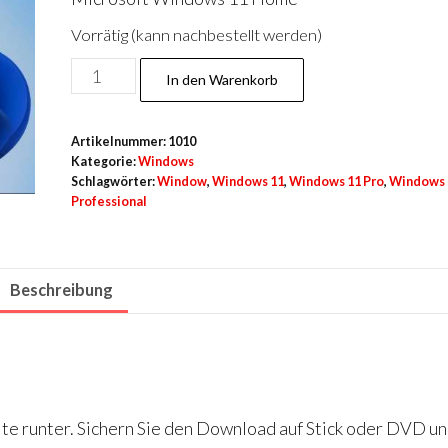
Vorrätig (kann nachbestellt werden)
Windows
In den Warenkorb
11
Home
Artikelnummer:
1010
Menge
Kategorie:
Windows
Schlagwörter:
Window
,
Windows 11
,
Windows 11 Pro
,
Windows 
Professional
Beschreibung
ite runter. Sichern Sie den Download auf Stick oder DVD u