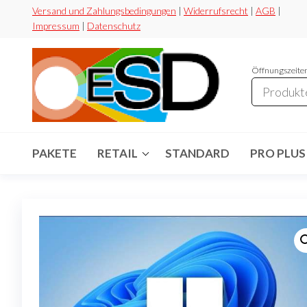
Zum
Versand und Zahlungsbedingungen
|
Widerrufsrecht
|
AGB
|
Impressum
|
Datenschutz
Inhalt
springen
Öffnungszeiten
ESD-
Flexibel
Sicher
Handel
Preiswert
PAKETE
RETAIL
STANDARD
PRO PLUS