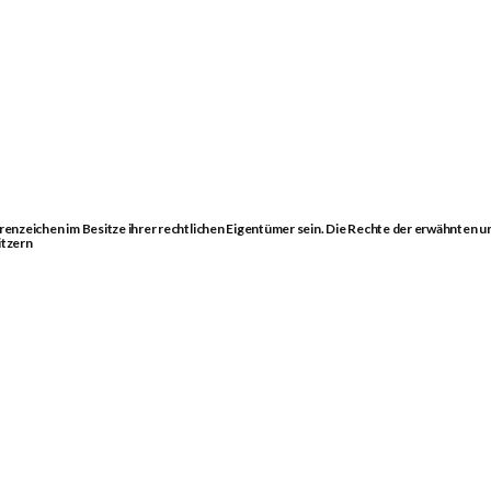
zeichen im Besitze ihrer rechtlichen Eigentümer sein. Die Rechte der erwähnten u
itzern