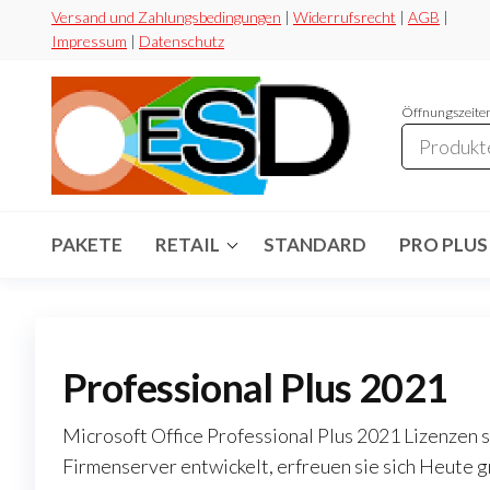
Zum
Versand und Zahlungsbedingungen
|
Widerrufsrecht
|
AGB
|
Impressum
|
Datenschutz
Inhalt
springen
Öffnungszeiten
ESD-
Flexibel
Sicher
Handel
Preiswert
PAKETE
RETAIL
STANDARD
PRO PLUS
Professional Plus 2021
Microsoft Office Professional Plus 2021 Lizenzen s
Firmenserver entwickelt, erfreuen sie sich Heute g