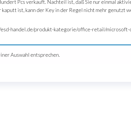
undert Pcs verkauft. Nachteil ist, daß Sie nur einmal aktivi
kaputt ist, kann der Key in der Regel nicht mehr genutzt w
/esd-handel.de/produkt-kategorie/office-retail/microsoft-o
einer Auswahl entsprechen.