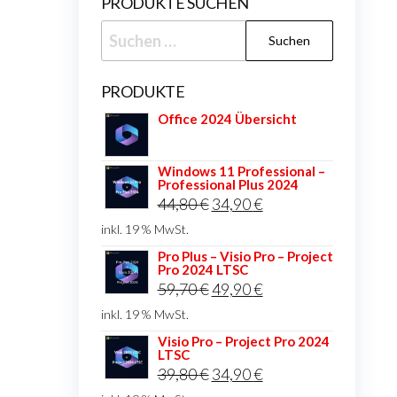
PRODUKTE SUCHEN
Suchen
nach:
PRODUKTE
Office 2024 Übersicht
Windows 11 Professional –
Professional Plus 2024
Ursprünglicher
Aktueller
44,80
€
34,90
€
Preis
Preis
inkl. 19 % MwSt.
war:
ist:
Pro Plus – Visio Pro – Project
Pro 2024 LTSC
44,80 €
34,90 €.
Ursprünglicher
Aktueller
59,70
€
49,90
€
Preis
Preis
inkl. 19 % MwSt.
war:
ist:
Visio Pro – Project Pro 2024
LTSC
59,70 €
49,90 €.
Ursprünglicher
Aktueller
39,80
€
34,90
€