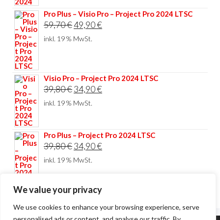
Pro Plus – Visio Pro – Project Pro 2024 LTSC
Ursprünglicher
Aktueller
59,70
€
49,90
€
Preis
Preis
inkl. 19 % MwSt.
war:
ist:
59,70 €
49,90 €.
Visio Pro – Project Pro 2024 LTSC
Ursprünglicher
Aktueller
39,80
€
34,90
€
Preis
Preis
inkl. 19 % MwSt.
war:
ist:
39,80 €
34,90 €.
Pro Plus – Project Pro 2024 LTSC
Ursprünglicher
Aktueller
39,80
€
34,90
€
Preis
Preis
inkl. 19 % MwSt.
war:
ist:
39,80 €
34,90 €.
We value your privacy
We use cookies to enhance your browsing experience, serve
personalised ads or content, and analyse our traffic. By