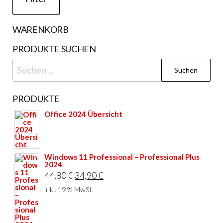
WARENKORB
PRODUKTE SUCHEN
Suchen
nach:
PRODUKTE
Office 2024 Übersicht
Windows 11 Professional – Professional Plus
2024
Ursprünglicher
Aktueller
44,80
€
34,90
€
Preis
Preis
inkl. 19 % MwSt.
war:
ist:
44,80 €
34,90 €.