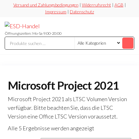
Zum
Versand und Zahlungsbedingungen
|
Widerrufsrecht
|
AGB
|
Impressum
|
Datenschutz
Inhalt
springen
ESD-
Flexibel
Sicher
Handel
Öffnungszeiten: Mo-Sa 9:00-20:00
Preiswert
Microsoft Project 2021
Microsoft Project 2021 als LTSC Volumen Version
verfügbar. Bitte beachten Sie, dass die LTSC
Version eine Office LTSC Version voraussetzt.
Nach
Alle 5 Ergebnisse werden angezeigt
Preis