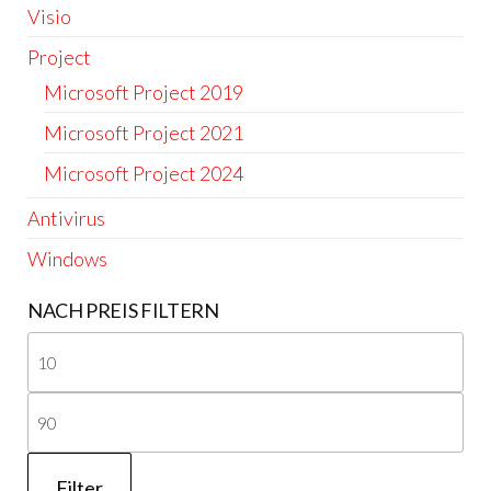
Visio
Project
Microsoft Project 2019
Microsoft Project 2021
Microsoft Project 2024
Antivirus
Windows
NACH PREIS FILTERN
Min
Pre
Ma
Pre
Filter