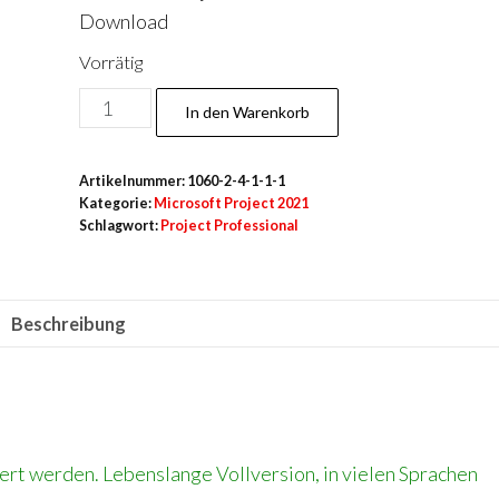
Download
Vorrätig
Project
In den Warenkorb
2021
Pro
Artikelnummer:
1060-2-4-1-1-1
LTSC
Kategorie:
Microsoft Project 2021
für
Schlagwort:
Project Professional
3PC
Menge
Beschreibung
ert werden. Lebenslange Vollversion, in vielen Sprachen