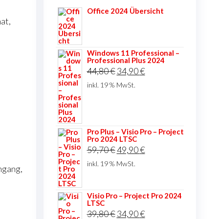
Office 2024 Übersicht
at,
Windows 11 Professional –
Professional Plus 2024
Ursprünglicher
Aktueller
44,80
€
34,90
€
Preis
Preis
inkl. 19 % MwSt.
war:
ist:
44,80 €
34,90 €.
Pro Plus – Visio Pro – Project
Pro 2024 LTSC
Ursprünglicher
Aktueller
59,70
€
49,90
€
Preis
Preis
inkl. 19 % MwSt.
ngang,
war:
ist:
59,70 €
49,90 €.
Visio Pro – Project Pro 2024
LTSC
Ursprünglicher
Aktueller
39,80
€
34,90
€