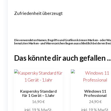
Zufriedenheit überzeugt
Die verwendeten Namen, Begriffe und Grafiken können Marken- oder Waren
benutzten Marken- und Warenzeichen liegen ausschließlich bei deren Besi
Das könnte dir auch gefallen 
Kaspersky Standard
Windows 11
für 1 Gerät – 1Jahr
Professional
16,90
€
24,90
€
inkl. 19 % MwSt.
inkl. 19 % MwSt.