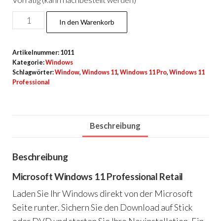
Windows
In den Warenkorb
11
Professional
Artikelnummer:
1011
Menge
Kategorie:
Windows
Schlagwörter:
Window
,
Windows 11
,
Windows 11 Pro
,
Windows 11
Professional
Beschreibung
Beschreibung
Microsoft Windows 11 Professional Retail
Laden Sie Ihr Windows direkt von der Microsoft
Seite runter. Sichern Sie den Download auf Stick