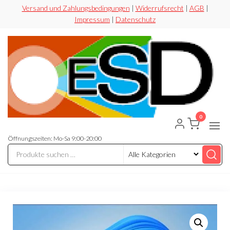
Zum
Versand und Zahlungsbedingungen
|
Widerrufsrecht
|
AGB
|
Impressum
|
Datenschutz
Inhalt
springen
0
ESD-
Flexibel
Sicher
Handel
Preiswert
Öffnungszeiten: Mo-Sa 9:00-20:00