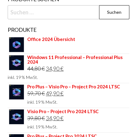
Suchen
nach:
PRODUKTE
Office 2024 Übersicht
Windows 11 Professional – Professional Plus
2024
Ursprünglicher
Aktueller
44,80
€
34,90
€
Preis
Preis
inkl. 19 % MwSt.
war:
ist:
Pro Plus – Visio Pro – Project Pro 2024 LTSC
Ursprünglicher
Aktueller
59,70
€
49,90
€
44,80 €
34,90 €.
Preis
Preis
inkl. 19 % MwSt.
war:
ist:
Visio Pro – Project Pro 2024 LTSC
Ursprünglicher
Aktueller
39,80
€
34,90
€
59,70 €
49,90 €.
Preis
Preis
inkl. 19 % MwSt.
war:
ist:
Pro Plus – Project Pro 2024 LTSC