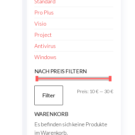
Standard
Pro Plus
Visio
Project
Antivirus
Windows
NACH PREIS FILTERN
Min.
Max.
Preis:
10 €
—
30 €
Filter
Preis
Preis
WARENKORB
Es befinden sich keine Produkte
im Warenkorb.