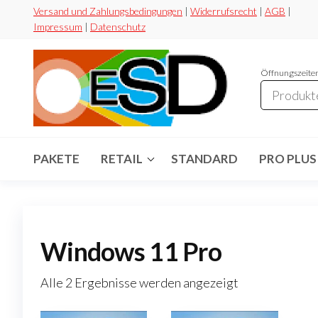
Zum
Versand und Zahlungsbedingungen
|
Widerrufsrecht
|
AGB
|
Impressum
|
Datenschutz
Inhalt
springen
Öffnungszeiten
ESD-
Flexibel
Sicher
Handel
Preiswert
PAKETE
RETAIL
STANDARD
PRO PLUS
Windows 11 Pro
Nach
Alle 2 Ergebnisse werden angezeigt
Preis