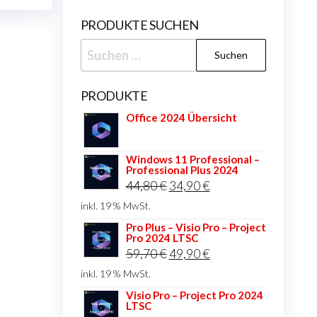
PRODUKTE SUCHEN
Suchen
nach:
PRODUKTE
Office 2024 Übersicht
Windows 11 Professional –
Professional Plus 2024
Ursprünglicher
Aktueller
44,80
€
34,90
€
Preis
Preis
inkl. 19 % MwSt.
war:
ist:
Pro Plus – Visio Pro – Project
Pro 2024 LTSC
44,80 €
34,90 €.
Ursprünglicher
Aktueller
59,70
€
49,90
€
Preis
Preis
inkl. 19 % MwSt.
war:
ist:
Visio Pro – Project Pro 2024
LTSC
59,70 €
49,90 €.