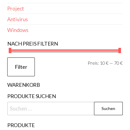
Project
Antivirus
Windows
NACH PREIS FILTERN
Min
Ma
Preis:
10 €
—
70 €
Filter
Pre
Pre
WARENKORB
PRODUKTE SUCHEN
Suchen
nach:
PRODUKTE