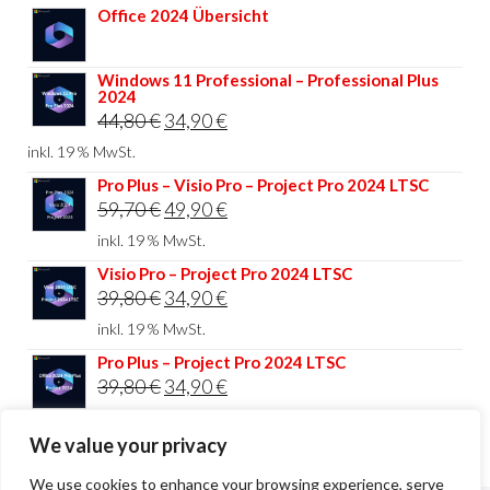
Office 2024 Übersicht
Windows 11 Professional – Professional Plus
2024
Ursprünglicher
Aktueller
44,80
€
34,90
€
Preis
Preis
inkl. 19 % MwSt.
war:
ist:
Pro Plus – Visio Pro – Project Pro 2024 LTSC
Ursprünglicher
Aktueller
59,70
€
49,90
€
44,80 €
34,90 €.
Preis
Preis
inkl. 19 % MwSt.
war:
ist:
Visio Pro – Project Pro 2024 LTSC
Ursprünglicher
Aktueller
39,80
€
34,90
€
59,70 €
49,90 €.
Preis
Preis
inkl. 19 % MwSt.
war:
ist:
Pro Plus – Project Pro 2024 LTSC
Ursprünglicher
Aktueller
39,80
€
34,90
€
39,80 €
34,90 €.
Preis
Preis
inkl. 19 % MwSt.
We value your privacy
war:
ist:
39,80 €
34,90 €.
We use cookies to enhance your browsing experience, serve