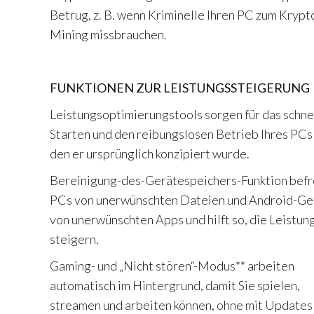
Betrug, z. B. wenn Kriminelle Ihren PC zum Krypt
Mining missbrauchen.
FUNKTIONEN ZUR LEISTUNGSSTEIGERUNG
Leistungsoptimierungstools sorgen für das schne
Starten und den reibungslosen Betrieb Ihres PCs 
den er ursprünglich konzipiert wurde.
Bereinigung-des-Gerätespeichers-Funktion befr
PCs von unerwünschten Dateien und Android-Ge
von unerwünschten Apps und hilft so, die Leistung
steigern.
Gaming- und „Nicht stören“-Modus** arbeiten
automatisch im Hintergrund, damit Sie spielen,
streamen und arbeiten können, ohne mit Updates