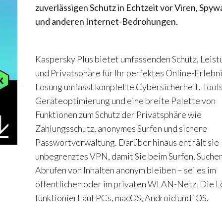
zuverlässigen Schutz in Echtzeit vor Viren, Spyw
und anderen Internet-Bedrohungen.
Kaspersky Plus bietet umfassenden Schutz, Leist
und Privatsphäre für Ihr perfektes Online-Erlebni
Lösung umfasst komplette Cybersicherheit, Tools
Geräteoptimierung und eine breite Palette von
Funktionen zum Schutz der Privatsphäre wie
Zahlungsschutz, anonymes Surfen und sichere
Passwortverwaltung. Darüber hinaus enthält sie
unbegrenztes VPN, damit Sie beim Surfen, Suche
Abrufen von Inhalten anonym bleiben – sei es im
öffentlichen oder im privaten WLAN-Netz. Die 
funktioniert auf PCs, macOS, Android und iOS.