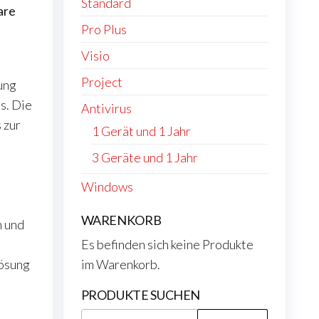
Standard
are
Pro Plus
Visio
Project
ung
s. Die
Antivirus
 zur
1 Gerät und 1 Jahr
3 Geräte und 1 Jahr
Windows
WARENKORB
n und
Es befinden sich keine Produkte
Lösung
im Warenkorb.
PRODUKTE SUCHEN
Suchen