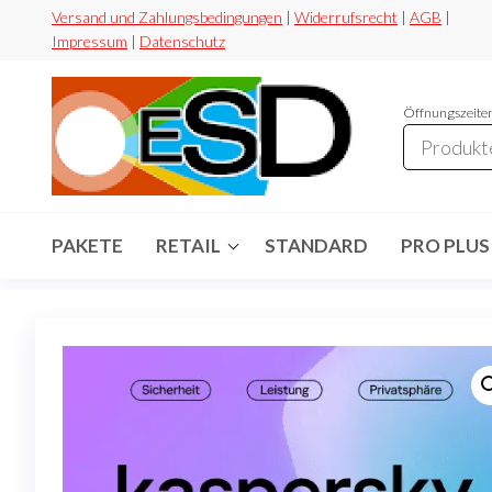
Zum
Versand und Zahlungsbedingungen
|
Widerrufsrecht
|
AGB
|
Impressum
|
Datenschutz
Inhalt
springen
Öffnungszeiten
ESD-
Flexibel
Sicher
Handel
Preiswert
PAKETE
RETAIL
STANDARD
PRO PLUS