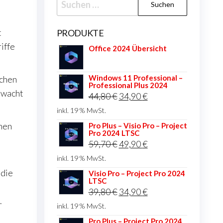
nach:
t
PRODUKTE
iffe
Office 2024 Übersicht
Windows 11 Professional –
ichen
Professional Plus 2024
rwacht
Ursprünglicher
Aktueller
44,80
€
34,90
€
Preis
Preis
inkl. 19 % MwSt.
war:
ist:
chen
Pro Plus – Visio Pro – Project
Pro 2024 LTSC
44,80 €
34,90 €.
Ursprünglicher
Aktueller
59,70
€
49,90
€
Preis
Preis
inkl. 19 % MwSt.
war:
ist:
 die
Visio Pro – Project Pro 2024
LTSC
59,70 €
49,90 €.
Ursprünglicher
Aktueller
39,80
€
34,90
€
.
Preis
Preis
inkl. 19 % MwSt.
war:
ist:
Pro Plus – Project Pro 2024