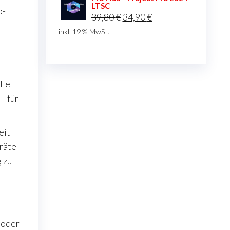
LTSC
39,80 €
34,90 €.
o-
Ursprünglicher
Aktueller
39,80
€
34,90
€
Preis
Preis
inkl. 19 % MwSt.
war:
ist:
39,80 €
34,90 €.
lle
– für
eit
räte
 zu
 oder