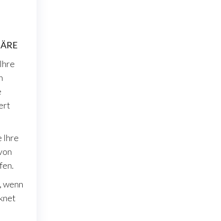
HÄRE
Ihre
n
e
ert
 Ihre
 von
fen.
, wenn
knet