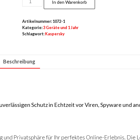
In den Warenkorb
Plus
für
Artikelnummer:
1072-1
3
Kategorie:
3 Geräte und 1 Jahr
Geräte
Schlagwort:
Kaspersky
-
1
Jahr
Beschreibung
Menge
zuverlässigen Schutz in Echtzeit vor Viren, Spyware und a
 und Privatsphäre für Ihr perfektes Online-Erlebnis. Die 