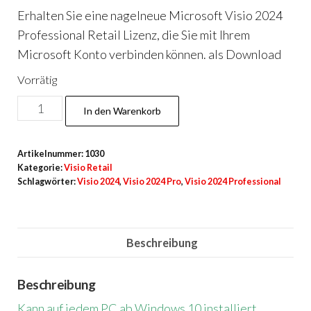
Erhalten Sie eine nagelneue Microsoft Visio 2024
Professional Retail Lizenz, die Sie mit Ihrem
Microsoft Konto verbinden können. als Download
Vorrätig
Visio
In den Warenkorb
2024
Professional
Artikelnummer:
1030
Neu
Kategorie:
Visio Retail
Menge
Schlagwörter:
Visio 2024
,
Visio 2024 Pro
,
Visio 2024 Professional
Beschreibung
Beschreibung
Kann auf jedem PC ab Windows 10 installiert