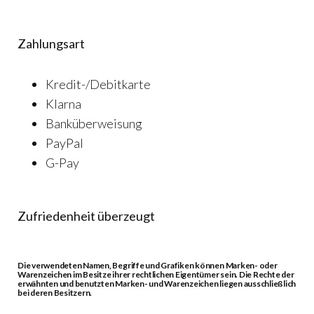
Zahlungsart
Kredit-/Debitkarte
Klarna
Banküberweisung
PayPal
G-Pay
Zufriedenheit überzeugt
Die verwendeten Namen, Begriffe und Grafiken können Marken- oder
Warenzeichen im Besitze ihrer rechtlichen Eigentümer sein. Die Rechte der
erwähnten und benutzten Marken- und Warenzeichen liegen ausschließlich
bei deren Besitzern.