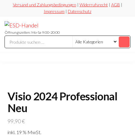
Zum
Versand und Zahlungsbedingungen
|
Widerrufsrecht
|
AGB
|
Impressum
|
Datenschutz
Inhalt
springen
ESD-
Flexibel
Sicher
Handel
Öffnungszeiten: Mo-Sa 9:00-20:00
Preiswert
Visio 2024 Professional
Neu
99,90
€
inkl. 19 % MwSt.