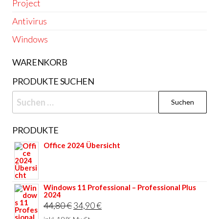
Project
Antivirus
Windows
WARENKORB
PRODUKTE SUCHEN
Suchen
nach:
PRODUKTE
Office 2024 Übersicht
Windows 11 Professional – Professional Plus
2024
Ursprünglicher
Aktueller
44,80
€
34,90
€
Preis
Preis