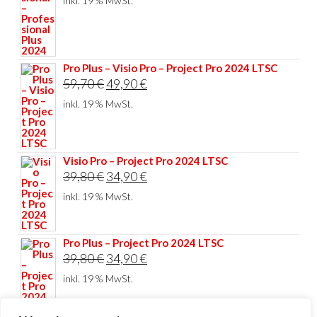
inkl. 19 % MwSt.
war:
ist:
44,80 €
34,90 €.
Pro Plus – Visio Pro – Project Pro 2024 LTSC
Ursprünglicher
Aktueller
59,70
€
49,90
€
Preis
Preis
inkl. 19 % MwSt.
war:
ist:
59,70 €
49,90 €.
Visio Pro – Project Pro 2024 LTSC
Ursprünglicher
Aktueller
39,80
€
34,90
€
Preis
Preis
inkl. 19 % MwSt.
war:
ist:
39,80 €
34,90 €.
Pro Plus – Project Pro 2024 LTSC
Ursprünglicher
Aktueller
39,80
€
34,90
€
Preis
Preis
inkl. 19 % MwSt.
war:
ist:
39,80 €
34,90 €.