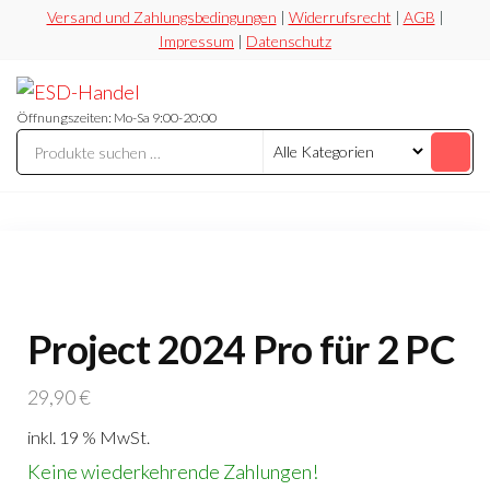
Zum
Versand und Zahlungsbedingungen
|
Widerrufsrecht
|
AGB
|
Impressum
|
Datenschutz
Inhalt
springen
ESD-
Flexibel
Sicher
Handel
Öffnungszeiten: Mo-Sa 9:00-20:00
Preiswert
Project 2024 Pro für 2 PC
29,90
€
inkl. 19 % MwSt.
Keine wiederkehrende Zahlungen!