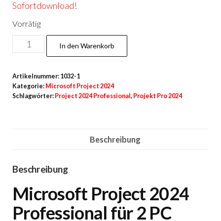
Sofortdownload!
Vorrätig
Project
In den Warenkorb
2024
Pro
Artikelnummer:
1032-1
für
Kategorie:
Microsoft Project 2024
2
Schlagwörter:
Project 2024 Professional
,
Projekt Pro 2024
PC
Menge
Beschreibung
Beschreibung
Microsoft Project 2024
Professional für 2 PC