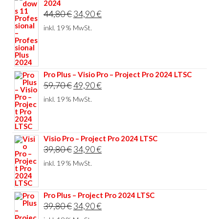
2024
Ursprünglicher
Aktueller
44,80
€
34,90
€
Preis
Preis
inkl. 19 % MwSt.
war:
ist:
44,80 €
34,90 €.
Pro Plus – Visio Pro – Project Pro 2024 LTSC
Ursprünglicher
Aktueller
59,70
€
49,90
€
Preis
Preis
inkl. 19 % MwSt.
war:
ist:
59,70 €
49,90 €.
Visio Pro – Project Pro 2024 LTSC
Ursprünglicher
Aktueller
39,80
€
34,90
€
Preis
Preis
inkl. 19 % MwSt.
war:
ist:
39,80 €
34,90 €.
Pro Plus – Project Pro 2024 LTSC
Ursprünglicher
Aktueller
39,80
€
34,90
€