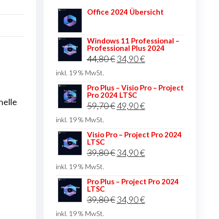
Office 2024 Übersicht
Windows 11 Professional –
Professional Plus 2024
Ursprünglicher
Aktueller
44,80
€
34,90
€
Preis
Preis
inkl. 19 % MwSt.
war:
ist:
Pro Plus – Visio Pro – Project
Pro 2024 LTSC
44,80 €
34,90 €.
nelle
Ursprünglicher
Aktueller
59,70
€
49,90
€
Preis
Preis
inkl. 19 % MwSt.
war:
ist:
Visio Pro – Project Pro 2024
LTSC
59,70 €
49,90 €.
Ursprünglicher
Aktueller
39,80
€
34,90
€
Preis
Preis
inkl. 19 % MwSt.
war:
ist:
Pro Plus – Project Pro 2024
LTSC
39,80 €
34,90 €.
Ursprünglicher
Aktueller
39,80
€
34,90
€
Preis
Preis
inkl. 19 % MwSt.