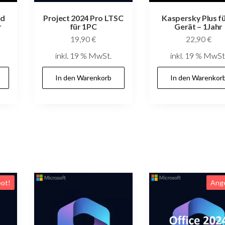
rd
Project 2024 Pro LTSC
Kaspersky Plus fü
r
für 1PC
Gerät – 1Jahr
19,90
€
22,90
€
inkl. 19 % MwSt.
inkl. 19 % MwSt
In den Warenkorb
In den Warenkor
ot!
Ang