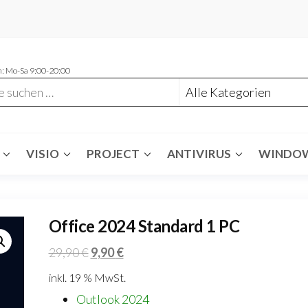
: Mo-Sa 9:00-20:00
VISIO
PROJECT
ANTIVIRUS
WINDO
Office 2024 Standard 1 PC
Ursprünglicher
Aktueller
29,90
€
9,90
€
Preis
Preis
inkl. 19 % MwSt.
war:
ist:
Outlook 2024