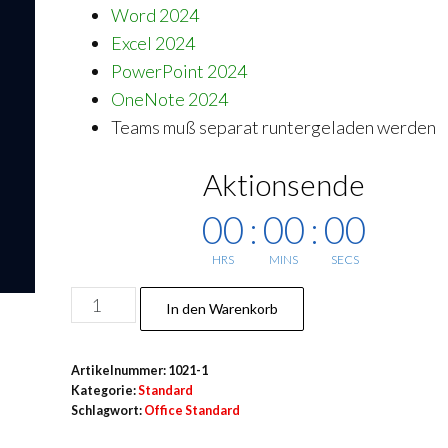
29,90 €
9,90 €.
Word 2024
Excel 2024
PowerPoint 2024
OneNote 2024
Teams muß separat runtergeladen werden
Aktionsende
00
:
00
:
00
HRS
MINS
SECS
Office
In den Warenkorb
2024
Standard
Artikelnummer:
1021-1
1
Kategorie:
Standard
PC
Schlagwort:
Office Standard
Menge