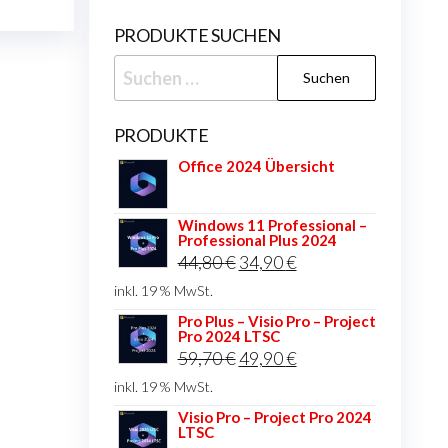
PRODUKTE SUCHEN
Suchen
nach:
PRODUKTE
Office 2024 Übersicht
Windows 11 Professional –
Professional Plus 2024
Ursprünglicher
Aktueller
44,80
€
34,90
€
Preis
Preis
inkl. 19 % MwSt.
war:
ist:
Pro Plus – Visio Pro – Project
Pro 2024 LTSC
44,80 €
34,90 €.
Ursprünglicher
Aktueller
59,70
€
49,90
€
Preis
Preis
inkl. 19 % MwSt.
war:
ist:
Visio Pro – Project Pro 2024
LTSC
59,70 €
49,90 €.