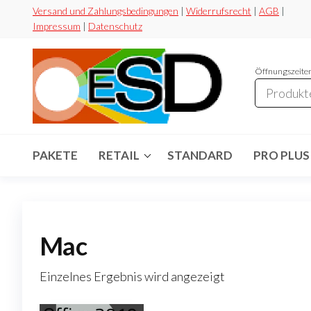
Zum
Versand und Zahlungsbedingungen
|
Widerrufsrecht
|
AGB
|
Impressum
|
Datenschutz
Inhalt
springen
Öffnungszeiten
ESD-
Flexibel
Sicher
Handel
Preiswert
PAKETE
RETAIL
STANDARD
PRO PLUS
Mac
Einzelnes Ergebnis wird angezeigt