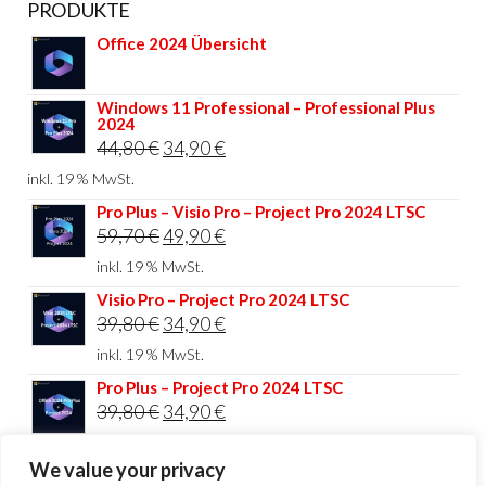
PRODUKTE
Office 2024 Übersicht
Windows 11 Professional – Professional Plus
2024
Ursprünglicher
Aktueller
44,80
€
34,90
€
Preis
Preis
inkl. 19 % MwSt.
war:
ist:
Pro Plus – Visio Pro – Project Pro 2024 LTSC
Ursprünglicher
Aktueller
59,70
€
49,90
€
44,80 €
34,90 €.
Preis
Preis
inkl. 19 % MwSt.
war:
ist:
Visio Pro – Project Pro 2024 LTSC
Ursprünglicher
Aktueller
39,80
€
34,90
€
59,70 €
49,90 €.
Preis
Preis
inkl. 19 % MwSt.
war:
ist:
Pro Plus – Project Pro 2024 LTSC
Ursprünglicher
Aktueller
39,80
€
34,90
€
39,80 €
34,90 €.
Preis
Preis
inkl. 19 % MwSt.
We value your privacy
war:
ist: