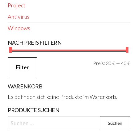
Project
Antivirus
Windows
NACH PREIS FILTERN
Min
Ma
Preis:
30 €
—
40 €
Filter
Pre
Pre
WARENKORB
Es befinden sich keine Produkte im Warenkorb.
PRODUKTE SUCHEN
Suchen
nach: