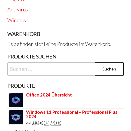
Antivirus
Windows
WARENKORB
Es befinden sich keine Produkte im Warenkorb.
PRODUKTE SUCHEN
Suchen
nach:
PRODUKTE
Office 2024 Übersicht
Windows 11 Professional – Professional Plus
2024
Ursprünglicher
Aktueller
44,80
€
34,90
€
Preis
Preis