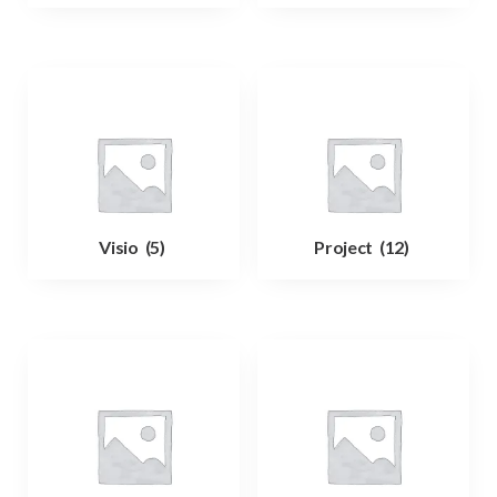
Visio
(5)
Project
(12)