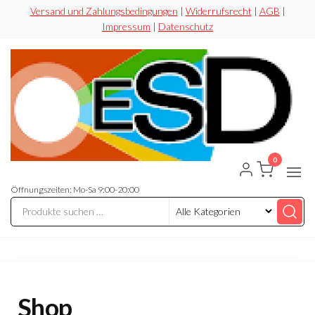
Zum
Versand und Zahlungsbedingungen
|
Widerrufsrecht
|
AGB
|
Impressum
|
Datenschutz
Inhalt
springen
0
ESD-
Flexibel
Sicher
Handel
Preiswert
Öffnungszeiten: Mo-Sa 9:00-20:00
Shop