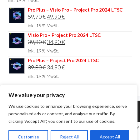
inkl. 19 % MwSt.
war:
ist:
Pro Plus – Visio Pro – Project Pro 2024 LTSC
Ursprünglicher
Aktueller
59,70
€
49,90
€
44,80 €
34,90 €.
Preis
Preis
inkl. 19 % MwSt.
war:
ist:
Visio Pro – Project Pro 2024 LTSC
Ursprünglicher
Aktueller
39,80
€
34,90
€
59,70 €
49,90 €.
Preis
Preis
inkl. 19 % MwSt.
war:
ist:
Pro Plus – Project Pro 2024 LTSC
Ursprünglicher
Aktueller
39,80
€
34,90
€
39,80 €
34,90 €.
Preis
Preis
inkl. 19 % MwSt.
war:
ist:
39,80 €
34,90 €.
We value your privacy
We use cookies to enhance your browsing experience, serve
Theme von
EnvoThemes
personalised ads or content, and analyse our traffic. By
clicking "Accept All", you consent to our use of cookies.
©
2026
ESD-Handel. Alle Rechte vorbehalten | Design by
AS IT
Customise
Reject All
Accept All