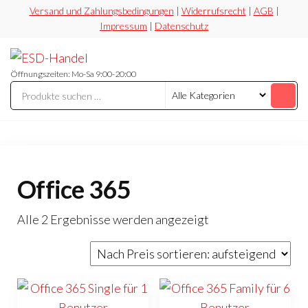
Zum
Versand und Zahlungsbedingungen
|
Widerrufsrecht
|
AGB
|
Impressum
|
Datenschutz
Inhalt
springen
ESD-
Flexibel
Sicher
Handel
Öffnungszeiten: Mo-Sa 9:00-20:00
Preiswert
Office 365
Nach
Alle 2 Ergebnisse werden angezeigt
Preis
sortiert:
aufsteigend