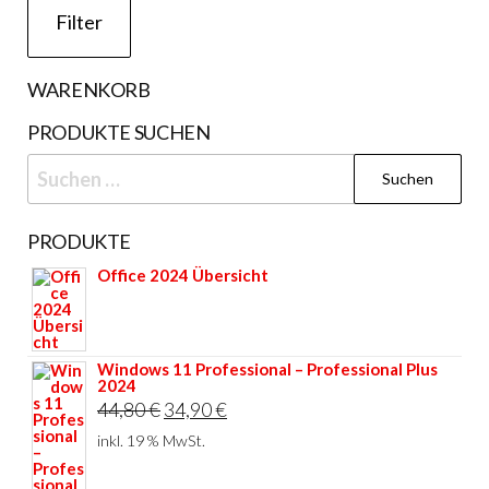
Filter
WARENKORB
PRODUKTE SUCHEN
Suchen
nach:
PRODUKTE
Office 2024 Übersicht
Windows 11 Professional – Professional Plus
2024
Ursprünglicher
Aktueller
44,80
€
34,90
€
Preis
Preis
inkl. 19 % MwSt.
war:
ist: