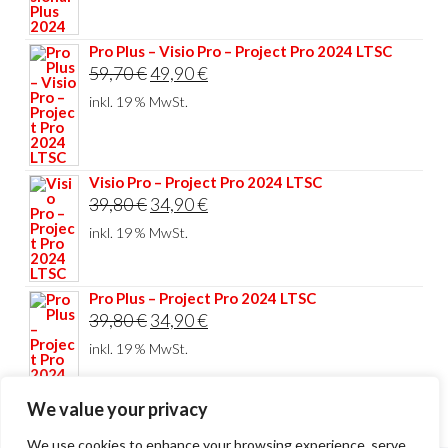
44,80 €
34,90 €.
Pro Plus – Visio Pro – Project Pro 2024 LTSC
Ursprünglicher
Aktueller
59,70
€
49,90
€
Preis
Preis
inkl. 19 % MwSt.
war:
ist:
59,70 €
49,90 €.
Visio Pro – Project Pro 2024 LTSC
Ursprünglicher
Aktueller
39,80
€
34,90
€
Preis
Preis
inkl. 19 % MwSt.
war:
ist:
39,80 €
34,90 €.
Pro Plus – Project Pro 2024 LTSC
Ursprünglicher
Aktueller
39,80
€
34,90
€
Preis
Preis
inkl. 19 % MwSt.
war:
ist:
39,80 €
34,90 €.
We value your privacy
We use cookies to enhance your browsing experience, serve