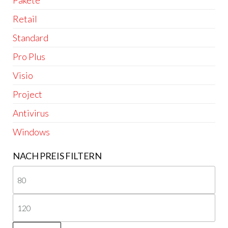
Retail
Standard
Pro Plus
Visio
Project
Antivirus
Windows
NACH PREIS FILTERN
Min
Pre
Ma
Pre