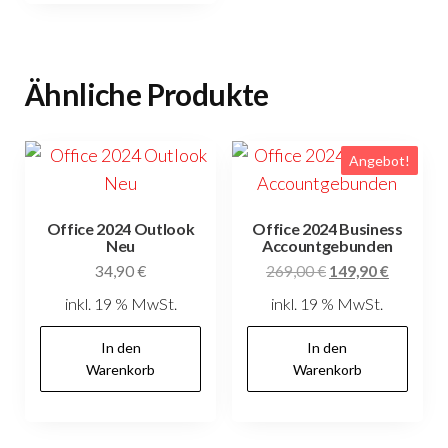
Ähnliche Produkte
Angebot!
Office 2024 Outlook
Office 2024 Business
Neu
Accountgebunden
Ursprünglicher
Aktuelle
34,90
€
269,00
€
149,90
€
Preis
Preis
inkl. 19 % MwSt.
inkl. 19 % MwSt.
war:
ist:
269,00 €
149,90 €
In den
In den
Warenkorb
Warenkorb