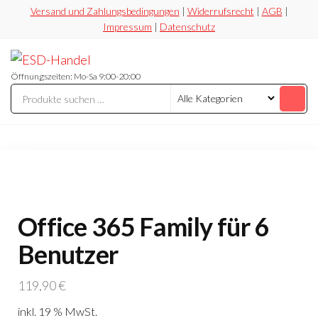
Zum
Versand und Zahlungsbedingungen
|
Widerrufsrecht
|
AGB
|
Impressum
|
Datenschutz
Inhalt
springen
ESD-
Flexibel
Sicher
Handel
Öffnungszeiten: Mo-Sa 9:00-20:00
Preiswert
Office 365 Family für 6
Benutzer
119,90
€
inkl. 19 % MwSt.