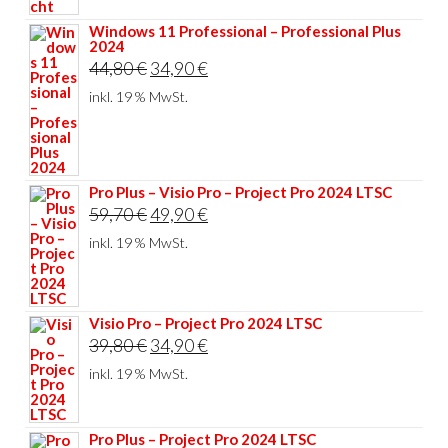
Windows 11 Professional – Professional Plus
2024
Ursprünglicher
Aktueller
44,80
€
34,90
€
Preis
Preis
inkl. 19 % MwSt.
war:
ist:
44,80 €
34,90 €.
Pro Plus – Visio Pro – Project Pro 2024 LTSC
Ursprünglicher
Aktueller
59,70
€
49,90
€
Preis
Preis
inkl. 19 % MwSt.
war:
ist:
59,70 €
49,90 €.
Visio Pro – Project Pro 2024 LTSC
Ursprünglicher
Aktueller
39,80
€
34,90
€
Preis
Preis
inkl. 19 % MwSt.
war:
ist:
39,80 €
34,90 €.
Pro Plus – Project Pro 2024 LTSC