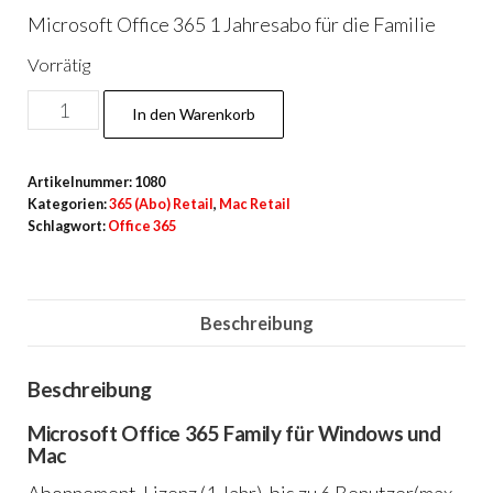
Microsoft Office 365 1 Jahresabo für die Familie
Vorrätig
Office
In den Warenkorb
365
Family
Artikelnummer:
1080
für
Kategorien:
365 (Abo) Retail
,
Mac Retail
6
Schlagwort:
Office 365
Benutzer
Menge
Beschreibung
Beschreibung
Microsoft Office 365 Family für Windows und
Mac