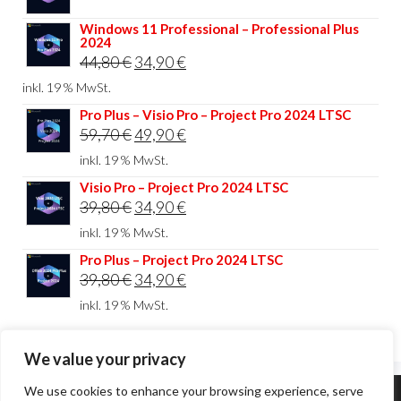
Windows 11 Professional – Professional Plus
2024
Ursprünglicher
Aktueller
44,80
€
34,90
€
Preis
Preis
inkl. 19 % MwSt.
war:
ist:
Pro Plus – Visio Pro – Project Pro 2024 LTSC
Ursprünglicher
Aktueller
59,70
€
49,90
€
44,80 €
34,90 €.
Preis
Preis
inkl. 19 % MwSt.
war:
ist:
Visio Pro – Project Pro 2024 LTSC
Ursprünglicher
Aktueller
39,80
€
34,90
€
59,70 €
49,90 €.
Preis
Preis
inkl. 19 % MwSt.
war:
ist:
Pro Plus – Project Pro 2024 LTSC
Ursprünglicher
Aktueller
39,80
€
34,90
€
39,80 €
34,90 €.
Preis
Preis
inkl. 19 % MwSt.
war:
ist:
39,80 €
34,90 €.
We value your privacy
We use cookies to enhance your browsing experience, serve