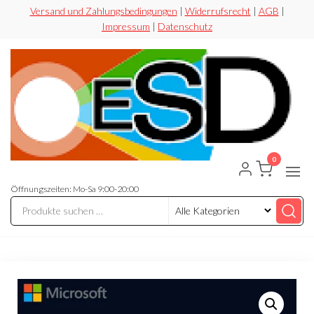
Zum
Versand und Zahlungsbedingungen
|
Widerrufsrecht
|
AGB
|
Impressum
|
Datenschutz
Inhalt
springen
0
ESD-
Flexibel
Sicher
Handel
Preiswert
Öffnungszeiten: Mo-Sa 9:00-20:00