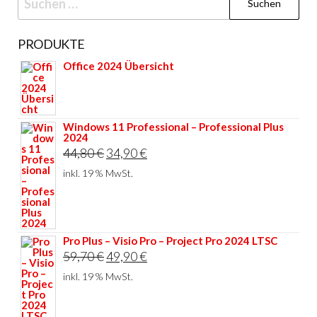
nach:
PRODUKTE
Office 2024 Übersicht
Windows 11 Professional – Professional Plus
2024
Ursprünglicher
Aktueller
44,80
€
34,90
€
Preis
Preis
inkl. 19 % MwSt.
war:
ist:
44,80 €
34,90 €.
Pro Plus – Visio Pro – Project Pro 2024 LTSC
Ursprünglicher
Aktueller
59,70
€
49,90
€
Preis
Preis
inkl. 19 % MwSt.
war:
ist:
59,70 €
49,90 €.