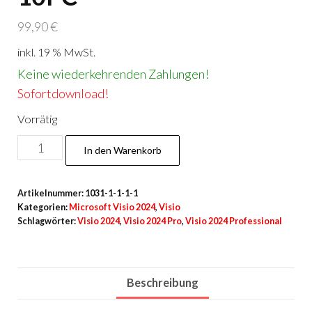
99,90
€
inkl. 19 % MwSt.
Keine wiederkehrenden Zahlungen!
Sofortdownload!
Vorrätig
Visio
In den Warenkorb
2024
Prof
Artikelnummer:
1031-1-1-1-1
LTSC
Kategorien:
Microsoft Visio 2024
,
Visio
für
Schlagwörter:
Visio 2024
,
Visio 2024 Pro
,
Visio 2024 Professional
10PC
Menge
Beschreibung