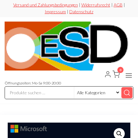
Zum
Versand und Zahlungsbedingungen
|
Widerrufsrecht
|
AGB
|
Impressum
|
Datenschutz
Inhalt
springen
0
ESD-
Flexibel
Sicher
Handel
Preiswert
Öffnungszeiten: Mo-Sa 9:00-20:00