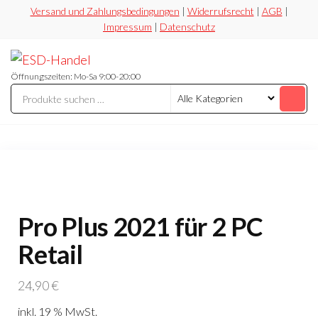
Zum
Versand und Zahlungsbedingungen
|
Widerrufsrecht
|
AGB
|
Impressum
|
Datenschutz
Inhalt
springen
ESD-
Flexibel
Sicher
Handel
Öffnungszeiten: Mo-Sa 9:00-20:00
Preiswert
Pro Plus 2021 für 2 PC
Retail
24,90
€
inkl. 19 % MwSt.