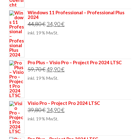
Windows 11 Professional – Professional Plus
2024
Ursprünglicher
Aktueller
44,80
€
34,90
€
Preis
Preis
inkl. 19 % MwSt.
war:
ist:
44,80 €
34,90 €.
Pro Plus – Visio Pro – Project Pro 2024 LTSC
Ursprünglicher
Aktueller
59,70
€
49,90
€
Preis
Preis
inkl. 19 % MwSt.
war:
ist:
59,70 €
49,90 €.
Visio Pro – Project Pro 2024 LTSC
Ursprünglicher
Aktueller
39,80
€
34,90
€
Preis
Preis
inkl. 19 % MwSt.
war:
ist:
39,80 €
34,90 €.