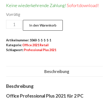
Keine wiederkehrende Zahlung!
Sofortdownload!
Vorrätig
Pro
In den Warenkorb
Plus
2021
Artikelnummer:
1060-1-1-1-1-1
für
Kategorie:
Office 2021 Retail
2
Schlagwort:
Professional Plus 2021
PC
Retail
Menge
Beschreibung
Beschreibung
Office Professional Plus 2021 für 2 PC