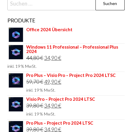
Suchen
nach:
PRODUKTE
Office 2024 Übersicht
Windows 11 Professional – Professional Plus
2024
Ursprünglicher
Aktueller
44,80
€
34,90
€
Preis
Preis
inkl. 19 % MwSt.
war:
ist:
Pro Plus – Visio Pro – Project Pro 2024 LTSC
Ursprünglicher
Aktueller
59,70
€
49,90
€
44,80 €
34,90 €.
Preis
Preis
inkl. 19 % MwSt.
war:
ist:
Visio Pro – Project Pro 2024 LTSC
Ursprünglicher
Aktueller
39,80
€
34,90
€
59,70 €
49,90 €.
Preis
Preis
inkl. 19 % MwSt.
war:
ist:
Pro Plus – Project Pro 2024 LTSC
Ursprünglicher
Aktueller
39,80
€
34,90
€
39,80 €
34,90 €.