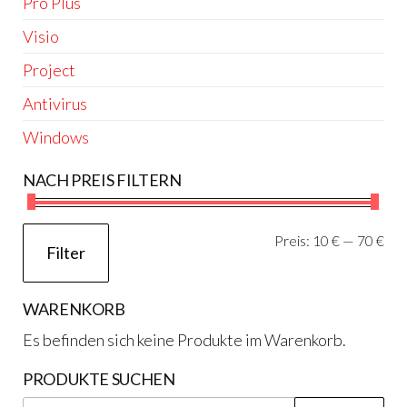
Pro Plus
Visio
Project
Antivirus
Windows
NACH PREIS FILTERN
Min
Ma
Preis:
10 €
—
70 €
Filter
Pre
Pre
WARENKORB
Es befinden sich keine Produkte im Warenkorb.
PRODUKTE SUCHEN