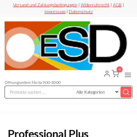
Zum
Versand und Zahlungsbedingungen
|
Widerrufsrecht
|
AGB
|
Impressum
|
Datenschutz
Inhalt
springen
0
ESD-
Flexibel
Sicher
Handel
Preiswert
Öffnungszeiten: Mo-Sa 9:00-20:00
Professional Plus